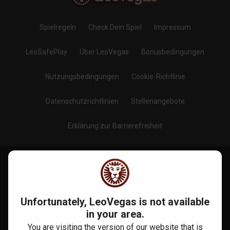
Spielregeln
Check Dein Spiel
Impressum
LeoSafePlay
Über LeoVegas
Bonusbedingungen
Nutzungsbedingungen
Cookie-Richtlinie
Datenschutzrichtlinien
Stellenangebote
Erklärung zur Barrierefreiheit
Blog
Folge uns auf
:
Unfortunately, LeoVegas is not available
in your area.
You are visiting the version of our website that is