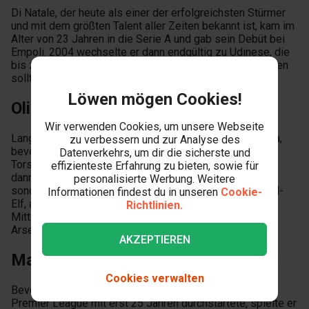
Di Natale, der heute als einer der erfolgreichsten Stürmer
und mit dem größten Talent aller Zeiten bekannt ist, kam im
Alter von 23 Jahren in die Serie A und gab sein Debüt bei
Empoli. 2004 wechselte er dann endgültig zu Udinese, die
bis zum Ende seiner Karriere sein einziger Verein bleiben
sollten.
Löwen mögen Cookies!
Olivier Giroud
Wir verwenden Cookies, um unsere Webseite
Lange spielte Giroud in der 2. und 3. Französischen Liga,
zu verbessern und zur Analyse des
bevor er es in die Ligue 2 schaffte und sogar
Datenverkehrs, um dir die sicherste und
Torschützenkönig wurde. Mit 24 Jahren unterschrieb er
effizienteste Erfahrung zu bieten, sowie für
dann bei Montpellier, wo er nicht nur Torschützenkönig,
personalisierte Werbung. Weitere
sondern auch Meister wurde. Er war auch in der National-
Informationen findest du in unseren
Cookie-
Elf, als Frankreich 2018 die Weltmeisterschaft gewann.
Richtlinien.
Mittlerweile spielt er in der Premier League, zuerst bei
Arsenal und jetzt bei Chelsea.
AKZEPTIEREN
Marco Materazzi
Cookies verwalten
Bevor der italienische Fußbalsspieler Materazzi in der
Premier League mit erst 25 Jahren durchstartete, spielte er