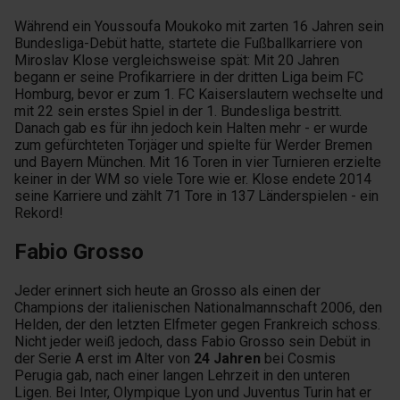
Während ein Youssoufa Moukoko mit zarten 16 Jahren sein
Bundesliga-Debüt hatte, startete die Fußballkarriere von
Miroslav Klose vergleichsweise spät: Mit 20 Jahren
begann er seine Profikarriere in der dritten Liga beim FC
Homburg, bevor er zum 1. FC Kaiserslautern wechselte und
mit 22 sein erstes Spiel in der 1. Bundesliga bestritt.
Danach gab es für ihn jedoch kein Halten mehr - er wurde
zum gefürchteten Torjäger und spielte für Werder Bremen
und Bayern München. Mit 16 Toren in vier Turnieren erzielte
keiner in der WM so viele Tore wie er. Klose endete 2014
seine Karriere und zählt 71 Tore in 137 Länderspielen - ein
Rekord!
Fabio Grosso
Jeder erinnert sich heute an Grosso als einen der
Champions der italienischen Nationalmannschaft 2006, den
Helden, der den letzten Elfmeter gegen Frankreich schoss.
Nicht jeder weiß jedoch, dass Fabio Grosso sein Debüt in
der Serie A erst im Alter von
24 Jahren
bei Cosmis
Perugia gab, nach einer langen Lehrzeit in den unteren
Ligen. Bei Inter, Olympique Lyon und Juventus Turin hat er