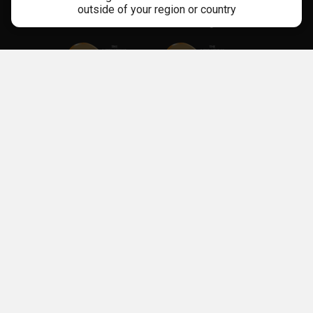
outside of your region or country
Mehr Als 10 Jahre Erfahrung
Unsere Apps
Glücksspiel kann süchtig machen. Für weitere Informationen über Risiken
und die möglichen negativen sozialen Folgen besuche
LeoSafePlay
.
Unabhängige Beratungsinstitutionen findest du bei
Hilfsorganisationen
.
Die Gemeinsame Glücksspielaufsichtsbehörde der Länder („GGL“) hat