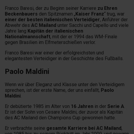
Franco Baresi, der zu Beginn seiner Karriere
zu Ehren
Beckenbauers
den Spitznamen „
Kaiser Franz
“ trug, war
einer der besten italienischen Verteidiger
, Anführer der
Abwehr des
AC Mailand
unter Sacchi und Capello und viele
Jahre lang
Kapitän der italienischen
Nationalmannschaft
, mit der er 1994 das WM-Finale
gegen Brasilien im Elfmeterschießen verlor.
Franco Baresi war einer der erfolgreichsten und
elegantesten Verteidiger in der Geschichte des Fußballs.
Paolo Maldini
Wenn wir über Eleganz und Klasse unter den Verteidigern
sprechen, ist der erste Name, der uns einfällt,
Paolo
Maldini
.
Er debütierte 1985 im Alter von
16 Jahren
in der
Serie A
.
Er ist der Sohn von Cesare Maldini, der zuvor als Kapitän
des AC Mailand den Champions Cup gewonnen hatte.
Er verbrachte seine
gesamte Karriere bei AC Mailand
,
von 1985 bis zu seinem Rücktritt im Jahr 2009, und gewann