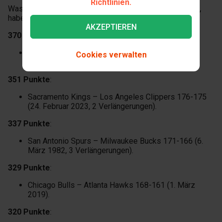
Richtlinien.
Was die Spiele mit den meisten Gesamtpunkten angeht,
haben wir einige natürlich schon erwähnt.
AKZEPTIEREN
370 Punkte
:
Detroit Pistons – Denver Nuggets 186-184 (13.
Cookies verwalten
Dezember 1983, 3 Verlängerungen).
351 Punkte
:
Sacramento Kings – Los Angeles Clippers 176-175
(24. Februar 2023, 2 Verlängerungen).
337 Punkte
:
San Antonio Spurs – Milwaukee Bucks 171-166 (6.
März 1982, 3 Verlängerungen).
329 Punkte
:
Chicago Bulls – Atlanta Hawks 168-161 (1. März
2019).
320 Punkte
: