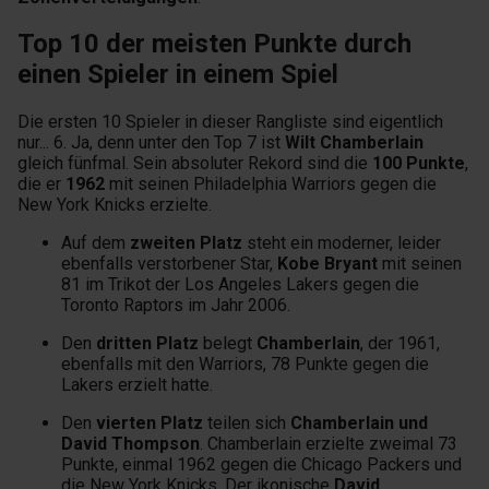
Top 10 der meisten Punkte durch
einen Spieler in einem Spiel
Die ersten 10 Spieler in dieser Rangliste sind eigentlich
nur... 6. Ja, denn unter den Top 7 ist
Wilt Chamberlain
gleich fünfmal. Sein absoluter Rekord sind die
100 Punkte
,
die er
1962
mit seinen Philadelphia Warriors gegen die
New York Knicks erzielte.
Auf dem
zweiten Platz
steht ein moderner, leider
ebenfalls verstorbener Star,
Kobe Bryant
mit seinen
81 im Trikot der Los Angeles Lakers gegen die
Toronto Raptors im Jahr 2006.
Den
dritten Platz
belegt
Chamberlain
, der 1961,
ebenfalls mit den Warriors, 78 Punkte gegen die
Lakers erzielt hatte.
Den
vierten Platz
teilen sich
Chamberlain und
David Thompson
. Chamberlain erzielte zweimal 73
Punkte, einmal 1962 gegen die Chicago Packers und
die New York Knicks. Der ikonische
David