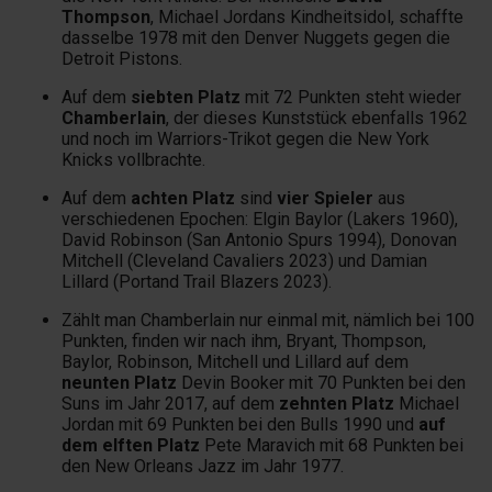
Thompson
, Michael Jordans Kindheitsidol, schaffte
dasselbe 1978 mit den Denver Nuggets gegen die
Detroit Pistons.
Auf dem
siebten Platz
mit 72 Punkten steht wieder
Chamberlain
, der dieses Kunststück ebenfalls 1962
und noch im Warriors-Trikot gegen die New York
Knicks vollbrachte.
Auf dem
achten Platz
sind
vier Spieler
aus
verschiedenen Epochen: Elgin Baylor (Lakers 1960),
David Robinson (San Antonio Spurs 1994), Donovan
Mitchell (Cleveland Cavaliers 2023) und Damian
Lillard (Portand Trail Blazers 2023).
Zählt man Chamberlain nur einmal mit, nämlich bei 100
Punkten, finden wir nach ihm, Bryant, Thompson,
Baylor, Robinson, Mitchell und Lillard auf dem
neunten Platz
Devin Booker mit 70 Punkten bei den
Suns im Jahr 2017, auf dem
zehnten Platz
Michael
Jordan mit 69 Punkten bei den Bulls 1990 und
auf
dem elften Platz
Pete Maravich mit 68 Punkten bei
den New Orleans Jazz im Jahr 1977.