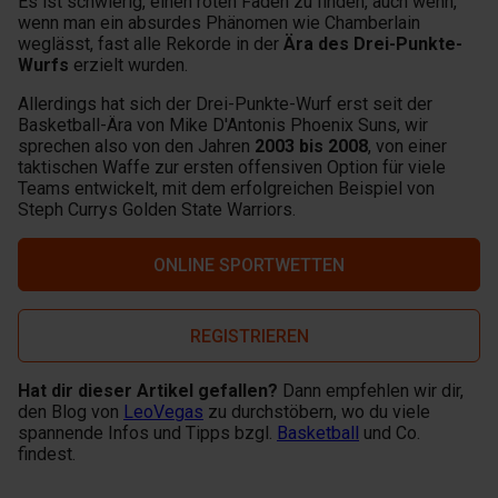
Es ist schwierig, einen roten Faden zu finden, auch wenn,
wenn man ein absurdes Phänomen wie Chamberlain
weglässt, fast alle Rekorde in der
Ära des Drei-Punkte-
Wurfs
erzielt wurden.
Allerdings hat sich der Drei-Punkte-Wurf erst seit der
Basketball-Ära von Mike D'Antonis Phoenix Suns, wir
sprechen also von den Jahren
2003 bis 2008
, von einer
taktischen Waffe zur ersten offensiven Option für viele
Teams entwickelt, mit dem erfolgreichen Beispiel von
Steph Currys Golden State Warriors.
ONLINE SPORTWETTEN
REGISTRIEREN
Hat dir dieser Artikel gefallen?
Dann empfehlen wir dir,
den Blog von
LeoVegas
zu durchstöbern, wo du viele
spannende Infos und Tipps bzgl.
Basketball
und Co.
findest.