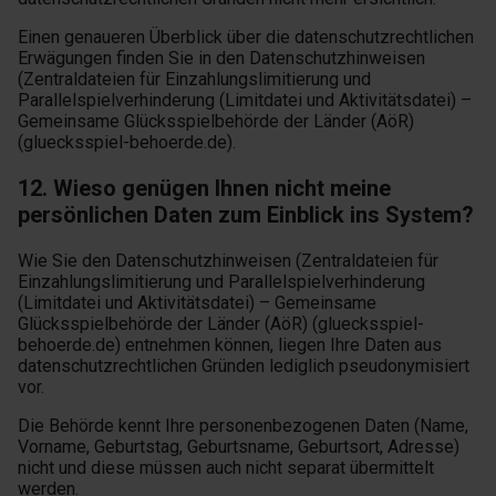
Einen genaueren Überblick über die datenschutzrechtlichen
Erwägungen finden Sie in den Datenschutzhinweisen
(Zentraldateien für Einzahlungslimitierung und
Parallelspielverhinderung (Limitdatei und Aktivitätsdatei) –
Gemeinsame Glücksspielbehörde der Länder (AöR)
(gluecksspiel-behoerde.de).
12. Wieso genügen Ihnen nicht meine
persönlichen Daten zum Einblick ins System?
Wie Sie den Datenschutzhinweisen (Zentraldateien für
Einzahlungslimitierung und Parallelspielverhinderung
(Limitdatei und Aktivitätsdatei) – Gemeinsame
Glücksspielbehörde der Länder (AöR) (gluecksspiel-
behoerde.de) entnehmen können, liegen Ihre Daten aus
datenschutzrechtlichen Gründen lediglich pseudonymisiert
vor.
Die Behörde kennt Ihre personenbezogenen Daten (Name,
Vorname, Geburtstag, Geburtsname, Geburtsort, Adresse)
nicht und diese müssen auch nicht separat übermittelt
werden.