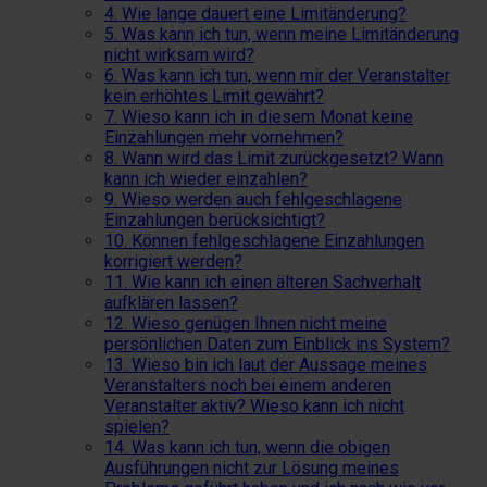
4. Wie lange dauert eine Limitänderung?
5. Was kann ich tun, wenn meine Limitänderung
nicht wirksam wird?
6. Was kann ich tun, wenn mir der Veranstalter
kein erhöhtes Limit gewährt?
7. Wieso kann ich in diesem Monat keine
Einzahlungen mehr vornehmen?
8. Wann wird das Limit zurückgesetzt? Wann
kann ich wieder einzahlen?
9. Wieso werden auch fehlgeschlagene
Einzahlungen berücksichtigt?
10. Können fehlgeschlagene Einzahlungen
korrigiert werden?
11. Wie kann ich einen älteren Sachverhalt
aufklären lassen?
12. Wieso genügen Ihnen nicht meine
persönlichen Daten zum Einblick ins System?
13. Wieso bin ich laut der Aussage meines
Veranstalters noch bei einem anderen
Veranstalter aktiv? Wieso kann ich nicht
spielen?
14. Was kann ich tun, wenn die obigen
Ausführungen nicht zur Lösung meines