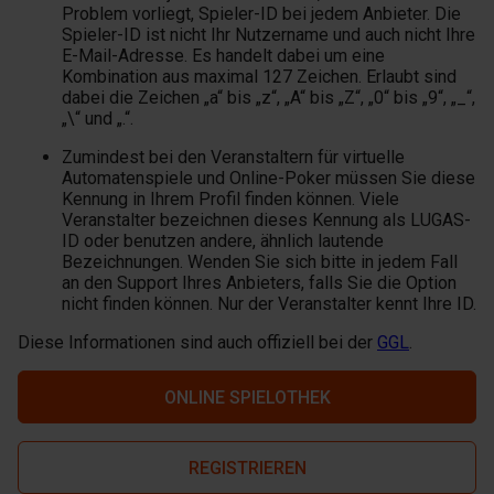
Problem vorliegt, Spieler-ID bei jedem Anbieter. Die
Spieler-ID ist nicht Ihr Nutzername und auch nicht Ihre
E-Mail-Adresse. Es handelt dabei um eine
Kombination aus maximal 127 Zeichen. Erlaubt sind
dabei die Zeichen „a“ bis „z“, „A“ bis „Z“, „0“ bis „9“, „_“,
„\“ und „.“.
Zumindest bei den Veranstaltern für virtuelle
Automatenspiele und Online-Poker müssen Sie diese
Kennung in Ihrem Profil finden können. Viele
Veranstalter bezeichnen dieses Kennung als LUGAS-
ID oder benutzen andere, ähnlich lautende
Bezeichnungen. Wenden Sie sich bitte in jedem Fall
an den Support Ihres Anbieters, falls Sie die Option
nicht finden können. Nur der Veranstalter kennt Ihre ID.
Diese Informationen sind auch offiziell bei der
GGL
.
ONLINE SPIELOTHEK
REGISTRIEREN