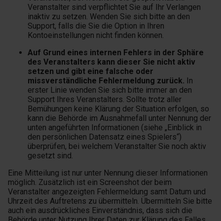
Veranstalter sind verpflichtet Sie auf Ihr Verlangen
inaktiv zu setzen. Wenden Sie sich bitte an den
Support, falls die Sie die Option in Ihren
Kontoeinstellungen nicht finden können.
Auf Grund eines internen Fehlers in der Sphäre
des Veranstalters kann dieser Sie nicht aktiv
setzen und gibt eine falsche oder
missverständliche Fehlermeldung zurück.
In
erster Linie wenden Sie sich bitte immer an den
Support Ihres Veranstalters. Sollte trotz aller
Bemühungen keine Klärung der Situation erfolgen, so
kann die Behörde im Ausnahmefall unter Nennung der
unten angeführten Informationen (siehe „Einblick in
den persönlichen Datensatz eines Spielers“)
überprüfen, bei welchem Veranstalter Sie noch aktiv
gesetzt sind.
Eine Mitteilung ist nur unter Nennung dieser Informationen
möglich. Zusätzlich ist ein Screenshot der beim
Veranstalter angezeigten Fehlermeldung samt Datum und
Uhrzeit des Auftretens zu übermitteln. Übermitteln Sie bitte
auch ein ausdrückliches Einverständnis, dass sich die
Behörde unter Nutzung Ihrer Daten zur Klärung des Falles