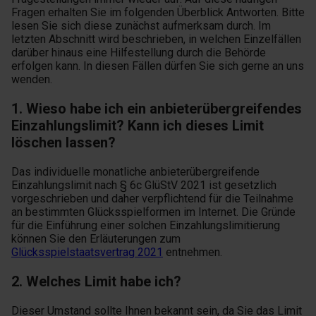
Fragen erhalten Sie im folgenden Überblick Antworten. Bitte
lesen Sie sich diese zunächst aufmerksam durch. Im
letzten Abschnitt wird beschrieben, in welchen Einzelfällen
darüber hinaus eine Hilfestellung durch die Behörde
erfolgen kann. In diesen Fällen dürfen Sie sich gerne an uns
wenden.
1. Wieso habe ich ein anbieterübergreifendes
Einzahlungslimit? Kann ich dieses Limit
löschen lassen?
Das individuelle monatliche anbieterübergreifende
Einzahlungslimit nach § 6c GlüStV 2021 ist gesetzlich
vorgeschrieben und daher verpflichtend für die Teilnahme
an bestimmten Glücksspielformen im Internet. Die Gründe
für die Einführung einer solchen Einzahlungslimitierung
können Sie den Erläuterungen zum
Glücksspielstaatsvertrag 2021
entnehmen.
2. Welches Limit habe ich?
Dieser Umstand sollte Ihnen bekannt sein, da Sie das Limit