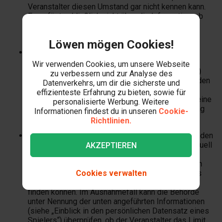
Veranstalter diesen Umstand gar nicht kennen kann.
Er verfügt schließlich nicht über die Information, ob
und welcher Höhe Sie bei anderen Veranstaltern
Einzahlungen getätigt haben.
Löwen mögen Cookies!
Es werden auch fehlgeschlagene Einzahlungen
(Abbruch durch schlechte Internetverbindung,
Wir verwenden Cookies, um unsere Webseite
gesperrter Zahlungsweg, gescheiterter Login etc.)
zu verbessern und zur Analyse des
erfasst, durch welche Ihr Limit ausgeschöpft werden
Datenverkehrs, um dir die sicherste und
kann. Dies ist gesetzlich vorgeschrieben. Jeder
effizienteste Erfahrung zu bieten, sowie für
Veranstalter hat aber die Möglichkeit, dies durch eine
personalisierte Werbung. Weitere
entsprechende Gestaltung der Zahlungsabwicklung
Informationen findest du in unseren
Cookie-
zu verhindern.
Richtlinien.
Sie gehen von einem anderen anbieterübergreifenden
Einzahlungslimit aus, als es tatsächlich für Sie aktuell
AKZEPTIEREN
im System hinterlegt worden ist. Setzen Sie bei
Ihrem Veranstalter Ihr gewünschtes Limit. Wenden
Cookies verwalten
Sie sich bitte an den Support Ihres Anbieters, falls
Sie die Option in Ihren Kontoeinstellungen nicht
finden können. Im Ausnahmefall kann die Behörde
unter Nennung der unten angeführten Informationen
(siehe „Einblick in den persönlichen Datensatz eines
Spielers“) überprüfen, ob der Veranstalter das Limit