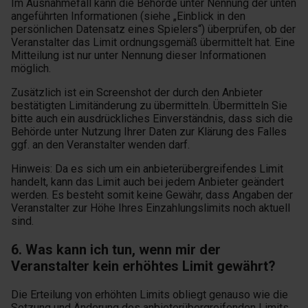
Im Ausnahmefall kann die Behörde unter Nennung der unten
angeführten Informationen (siehe „Einblick in den
persönlichen Datensatz eines Spielers“) überprüfen, ob der
Veranstalter das Limit ordnungsgemäß übermittelt hat. Eine
Mitteilung ist nur unter Nennung dieser Informationen
möglich.
Zusätzlich ist ein Screenshot der durch den Anbieter
bestätigten Limitänderung zu übermitteln. Übermitteln Sie
bitte auch ein ausdrückliches Einverständnis, dass sich die
Behörde unter Nutzung Ihrer Daten zur Klärung des Falles
ggf. an den Veranstalter wenden darf.
Hinweis: Da es sich um ein anbieterübergreifendes Limit
handelt, kann das Limit auch bei jedem Anbieter geändert
werden. Es besteht somit keine Gewähr, dass Angaben der
Veranstalter zur Höhe Ihres Einzahlungslimits noch aktuell
sind.
6. Was kann ich tun, wenn mir der
Veranstalter kein erhöhtes Limit gewährt?
Die Erteilung von erhöhten Limits obliegt genauso wie die
Setzung und Änderung des anbieterübergreifenden Limits