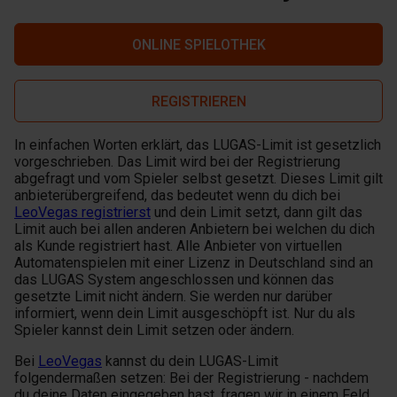
ONLINE SPIELOTHEK
REGISTRIEREN
In einfachen Worten erklärt, das LUGAS-Limit ist gesetzlich
vorgeschrieben. Das Limit wird bei der Registrierung
abgefragt und vom Spieler selbst gesetzt. Dieses Limit gilt
anbieterübergreifend, das bedeutet wenn du dich bei
LeoVegas registrierst
und dein Limit setzt, dann gilt das
Limit auch bei allen anderen Anbietern bei welchen du dich
als Kunde registriert hast. Alle Anbieter von virtuellen
Automatenspielen mit einer Lizenz in Deutschland sind an
das LUGAS System angeschlossen und können das
gesetzte Limit nicht ändern. Sie werden nur darüber
informiert, wenn dein Limit ausgeschöpft ist. Nur du als
Spieler kannst dein Limit setzen oder ändern.
Bei
LeoVegas
kannst du dein LUGAS-Limit
folgendermaßen setzen: Bei der Registrierung - nachdem
du deine Daten eingegeben hast, fragen wir in einem Feld