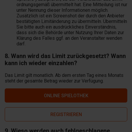
ordnungsgemäß übermittelt hat. Eine Mitteilung ist nur
unter Nennung dieser Informationen möglich.
Zusätzlich ist ein Screenshot der durch den Anbieter
bestätigten Limitänderung zu übermitteln. Übermitteln
Sie bitte auch ein ausdrückliches Einverständnis,
dass sich die Behörde unter Nutzung Ihrer Daten zur
Klärung des Falles ggf. an den Veranstalter wenden
darf.
8. Wann wird das Limit zurückgesetzt? Wann
kann ich wieder einzahlen?
Das Limit gilt monatlich. Ab dem ersten Tag eines Monats
steht der gesamte Betrag wieder zur Verfügung.
ONLINE SPIELOTHEK
REGISTRIEREN
9. Wieso werden auch fehlgeschlagene