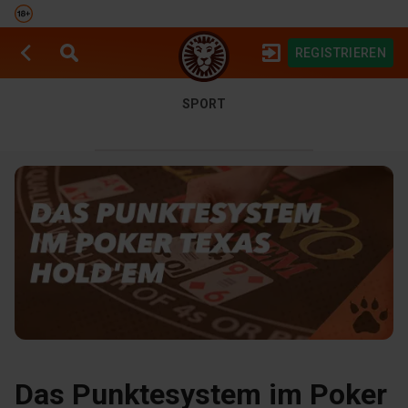
REGISTRIEREN
SPIELAUTOMATEN
SPORTWETTEN
SPORT
Das Punktesystem im Poker