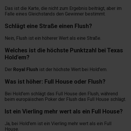
Das ist die Karte, die nicht zum Ergebnis beiträgt, aber im
Falle eines Gleichstands den Gewinner bestimmt.
Schlägt eine Straße einen Flush?
Nein, Flush ist ein höherer Wert als eine Straße.
Welches ist die höchste Punktzahl bei Texas
Hold'em?
Der
Royal Flush
ist der höchste Wert bei Hold'em.
Was ist höher: Full House oder Flush?
Bei Hold'em schlägt das Full House den Flush, während
beim europäischen Poker der Flush das Full House schlägt.
Ist ein Vierling mehr wert als ein Full House?
Ja, bei Hold'em ist ein Vierling mehr wert als ein Full
House.