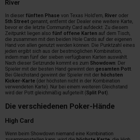
River
In dieser
fünften Phase
von Texas Hold'em,
River
oder
5th Street
genannt, entfernt der Dealer eine weitere Karte,
bevor er die letzte Community Card aufdeckt. Zu diesem
Zeitpunkt liegen also
fünf offene Karten
auf dem Tisch,
die zusammen mit den beiden Hole Cards auf der eigenen
Hand von allen genutzt werden können. Die Punktzahl eines
jeden ergibt sich aus der bestmöglichen Kombination,
indem man fünf der sieben verfügbaren Karten auswählt.
Nach dieser Setzrunde kommt es zum
Showdown
: Der
Spieler mit der besten Hand gewinnt den
gesamten Pott
.
Bei Gleichstand gewinnt der Spieler mit der
höchsten
Kicker-Karte
(der höchsten nicht in der Kombination
verwendeten Karte). Nur bei einem weiteren Gleichstand
wird der Pott gleichmäßig aufgeteilt (
Split Pot
).
Die verschiedenen Poker-Hände
High Card
Wenn beim Showdown niemand eine Kombination
zusammenstellen kann, wird die
höchste Karte
, die High