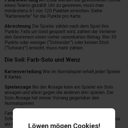
eines Teams gezählt. Um zu gewinnen, muss man
mindestens 61 von 120 Punkten erreichen. Siehe
“Kartenwerte” für die Punkte pro Karte.
Abrechnung
Die Spieler zählen nach dem Spiel ihre
Punkte. Falls um Geld gespielt wird, zahlen die Verlierer
den Gewinnern einen vorher vereinbarten Betrag. Wer 30
Punkte oder weniger (“Schneider”) oder keinen Stich
(“Schwarz”) erreicht, muss mehr zahlen.
Die Soli: Farb-Solo und Wenz
Kartenverteilung
Wie im Normalspiel erhält jeder Spieler
8 Karten.
Spielansage
Bei der Ansage kann ein Spieler ein Solo
ansagen und allein gegen die anderen drei spielen. Die
Solo-Ansage hat immer Vorrang gegenüber den
Normalspielen.
Farb-Solo
: Der Solospieler bestimmt eine Farbe (z. B.
Schellen) als Trumpf. Ober und Unter behalten ihren Status
als höchste Trumpfkarten.
Löwen mögen Cookies!