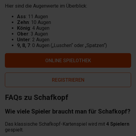
Hier sind die Augenwerte im Überblick:
Ass
: 11 Augen
Zehn
: 10 Augen
König
: 4 Augen
Ober
: 3 Augen
Unter
: 2 Augen
9, 8, 7
: 0 Augen („Luschen“ oder „Spatzen“)
ONLINE SPIELOTHEK
REGISTRIEREN
FAQs zu Schafkopf
Wie viele Spieler braucht man für Schafkopf?
Das klassische Schafkopf-Kartenspiel wird mit
4 Spielern
gespielt.