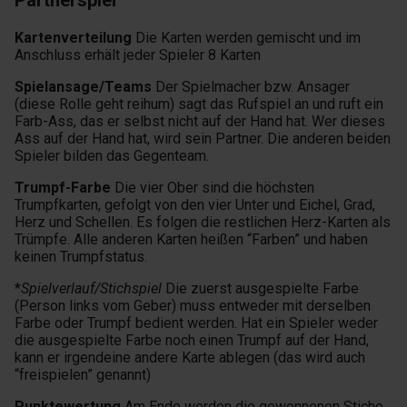
Kartenverteilung
Die Karten werden gemischt und im
Anschluss erhält jeder Spieler 8 Karten
Spielansage/Teams
Der Spielmacher bzw. Ansager
(diese Rolle geht reihum) sagt das Rufspiel an und ruft ein
Farb-Ass, das er selbst nicht auf der Hand hat. Wer dieses
Ass auf der Hand hat, wird sein Partner. Die anderen beiden
Spieler bilden das Gegenteam.
Trumpf-Farbe
Die vier Ober sind die höchsten
Trumpfkarten, gefolgt von den vier Unter und Eichel, Grad,
Herz und Schellen. Es folgen die restlichen Herz-Karten als
Trümpfe. Alle anderen Karten heißen “Farben” und haben
keinen Trumpfstatus.
*
Spielverlauf/Stichspiel
Die zuerst ausgespielte Farbe
(Person links vom Geber) muss entweder mit derselben
Farbe oder Trumpf bedient werden. Hat ein Spieler weder
die ausgespielte Farbe noch einen Trumpf auf der Hand,
kann er irgendeine andere Karte ablegen (das wird auch
“freispielen” genannt)
Punktewertung
Am Ende werden die gewonnenen Stiche