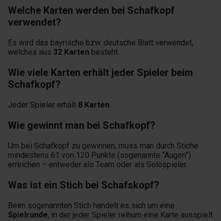
Welche Karten werden bei Schafkopf
verwendet?
Es wird das bayrische bzw. deutsche Blatt verwendet,
welches aus
32 Karten
besteht.
Wie viele Karten erhält jeder Spieler beim
Schafkopf?
Jeder Spieler erhält
8 Karten
.
Wie gewinnt man bei Schafkopf?
Um bei Schafkopf zu gewinnen, muss man durch Stiche
mindestens 61 von 120 Punkte (sogenannte “Augen”)
erreichen – entweder als Team oder als Solospieler.
Was ist ein Stich bei Schafskopf?
Beim sogenannten Stich handelt es sich um eine
Spielrunde
, in der jeder Spieler reihum eine Karte ausspielt