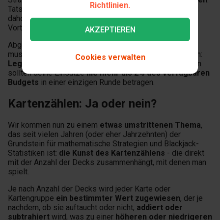
Richtlinien.
Tatsächlich bleibt der Vorteil auf der Seite des Casinos;
daher ist eine Versicherung für den Spieler fast nie von
Vorteil.
AKZEPTIEREN
Abgesehen davon gibt es noch eine Sache, die du tun
musst, um die Blackjack-Mathematik gut zu beherrschen:
Cookies verwalten
Lege ein Budget fest und halte dich daran
. Außerdem
sollten deine Einsätze
nie mehr als 2% des verfügbaren
Budgets
in einer einzigen Runde betragen.
Kartenzählen: Ja oder nein?
Wir kommen nun zu einem
etwas umstrittenen Thema
,
das seit vielen Jahren (oder eher Jahrzehnten) der
Grundstein für mathematische Strategien und Blackjack-
Statistiken ist:
die Kunst des Kartenzählens
- die direkt
mit der Anzahl der Decks zusammenhängt, mit denen man
spielt.
Je nach Anzahl der Decks wird jeder Karte oder
Kartengruppe
ein bestimmter Wert zugewiesen
, der je
nachdem, ob sie auftaucht oder nicht,
addiert oder
subtrahiert
wird, was zu einer
höheren oder niedrigeren