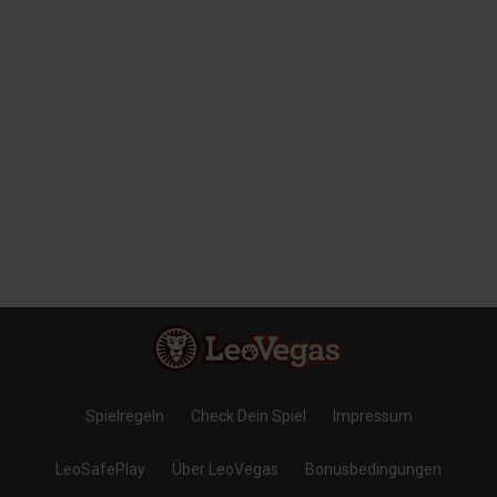
Spielregeln
Check Dein Spiel
Impressum
LeoSafePlay
Über LeoVegas
Bonusbedingungen