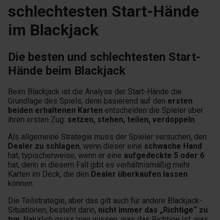
schlechtesten Start-Hände
im Blackjack
Die besten und schlechtesten Start-
Hände beim Blackjack
Beim Blackjack ist die Analyse der Start-Hände die
Grundlage des Spiels, denn basierend auf den
ersten
beiden erhaltenen Karten
entscheiden die Spieler über
ihren ersten Zug:
setzen, stehen, teilen, verdoppeln
.
Als allgemeine Strategie muss der Spieler versuchen, den
Dealer zu schlagen
, wenn dieser eine
schwache Hand
hat, typischerweise, wenn er eine
aufgedeckte 5 oder 6
hat, denn in diesem Fall gibt es verhältnismäßig mehr
Karten im Deck, die den
Dealer überkaufen lassen
können.
Die Teilstrategie, aber das gilt auch für andere Blackjack-
Situationen, besteht darin,
nicht immer das „Richtige“ zu
tun
. Natürlich muss man wissen, was das Richtige ist, was