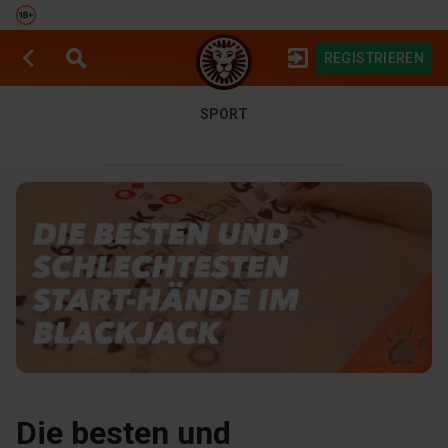
REGISTRIEREN
SPIELAUTOMATEN
SPORTWETTEN
SPORT
Die besten und