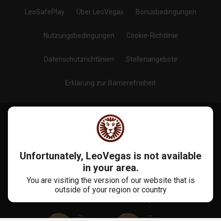
LeoSafePlay
Über LeoVegas
Bonusbedingungen
Nutzungsbedingungen
Cookie-Richtlinie
Datenschutzrichtlinien
Stellenangebote
Erklärung zur Barrierefreiheit
Blog
Folge uns auf
:
Unfortunately, LeoVegas is not available
in your area.
You are visiting the version of our website that is
outside of your region or country
Mehr Als 10 Jahre Erfahrung