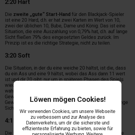
2:20 Hart
Die
zweite „gute“ Start-Hand
für den Blackjack-Spieler
ist eine 20 Hard, d.h. er hat zwei Karten im Wert von 10,
zwei der üblichen 10, Bube, Dame und König. Das ist eine
Situation, die eine Auszahlung von 0,79% hat, d.h. auf lange
Sicht fließen 79% des eingesetzten Geldes zurück. Im
Prinzip ist es die richtige Strategie, nicht zu teilen.
3:20 Soft
Die Situation, in der du eine weiche 20 hältst, ist die, dass
du ein Ass und eine 9 hältst, wobei das Ass dann 11 wert
ist und dir 20 gibt, nur um in späteren Phasen des Spiels
wieder 1 wert zu sein. Aus
wahrscheinlichkeitstheoretischer Sicht haben wir eine
Gewinnchance von 79 % wie bei der 20 Hard, also einen
Löwen mögen Cookies!
Gewinn von 79 Euro für jede 100 gesetzten Euro (auf lange
Sicht).
Wir verwenden Cookies, um unsere Webseite
zu verbessern und zur Analyse des
4:11 Hard
Datenverkehrs, um dir die sicherste und
effizienteste Erfahrung zu bieten, sowie für
Die vierte für den Spieler günstige Ausgangshand ist die
personalisierte Werbung. Weitere