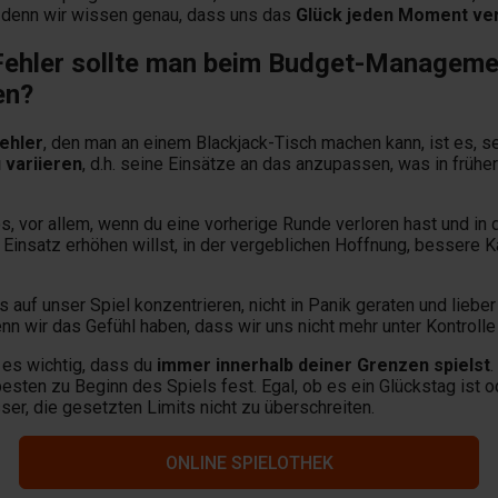
, denn wir wissen genau, dass uns das
Glück jeden Moment ve
Fehler sollte man beim Budget-Manageme
en?
ehler
, den man an einem Blackjack-Tisch machen kann, ist es, s
u variieren
, d.h. seine Einsätze an das anzupassen, was in früh
os, vor allem, wenn du eine vorherige Runde verloren hast und in
Einsatz erhöhen willst, in der vergeblichen Hoffnung, bessere K
ns auf unser Spiel konzentrieren, nicht in Panik geraten und liebe
nn wir das Gefühl haben, dass wir uns nicht mehr unter Kontrolle
 es wichtig, dass du
immer innerhalb deiner Grenzen spielst
.
esten zu Beginn des Spiels fest. Egal, ob es ein Glückstag ist od
ser, die gesetzten Limits nicht zu überschreiten.
ONLINE SPIELOTHEK