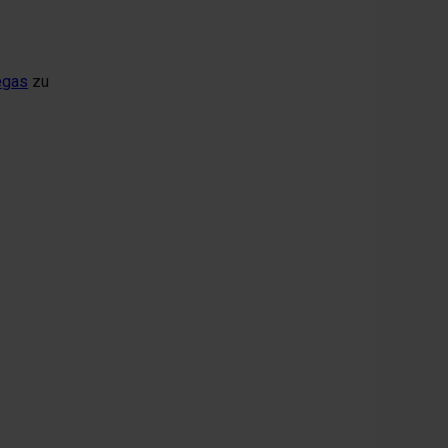
egas
zu