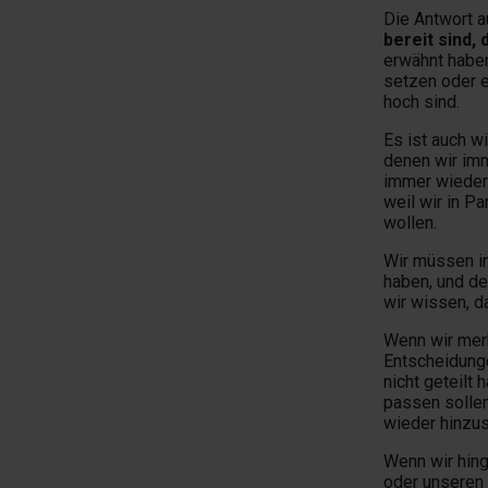
Die Antwort a
bereit sind,
erwähnt haben
setzen oder 
hoch sind.
Es ist auch w
denen wir imm
immer wieder 
weil wir in P
wollen.
Wir müssen i
haben, und de
wir wissen, d
Wenn wir merk
Entscheidunge
nicht geteilt 
passen sollen
wieder hinzus
Wenn wir hin
oder unseren 