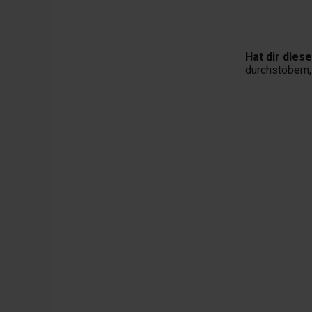
Hat dir diese
durchstöbern,