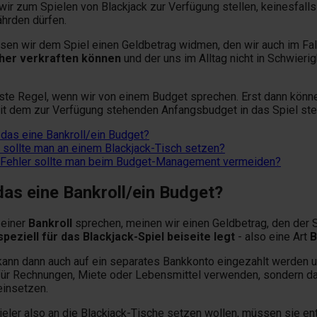
 wir zum Spielen von Blackjack zur Verfügung stellen, keinesfall
hrden dürfen.
en wir dem Spiel einen Geldbetrag widmen, den wir auch im Fal
cher verkraften können
und der uns im Alltag nicht in Schwieri
rste Regel, wenn wir von einem Budget sprechen. Erst dann könn
mit dem zur Verfügung stehenden Anfangsbudget in das Spiel st
 das eine Bankroll/ein Budget?
l sollte man an einem Blackjack-Tisch setzen?
Fehler sollte man beim Budget-Management vermeiden?
das eine Bankroll/ein Budget?
 einer
Bankroll
sprechen, meinen wir einen Geldbetrag, den der S
speziell für das Blackjack-Spiel beiseite legt
- also eine Art
B
ann dann auch auf ein separates Bankkonto eingezahlt werden un
für Rechnungen, Miete oder Lebensmittel verwenden, sondern da
einsetzen.
eler also an die Blackjack-Tische setzen wollen, müssen sie en