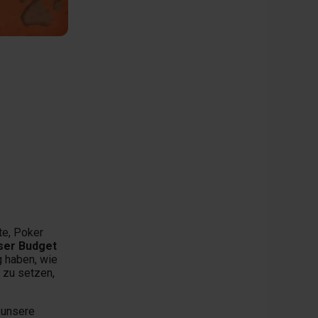
te, Poker
nser Budget
ng haben, wie
l zu setzen,
 unsere