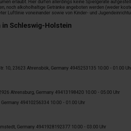
umen erlaubt. Hier dürfen allerdings keine Spielgeräte aufgestell
en, noch alkoholhaltige Getränke angeboten werden (weder koste
ter Luftlinie voneinander sowie von Kinder- und Jugendeinrichtu
n in Schleswig-Holstein
tr. 10, 23623 Ahrensbök, Germany 4945253135 10.00 - 01.00 Uh
2926 Ahrensburg, Germany 49413198420 10.00 - 05.00 Uhr
g, Germany 49410256334 10.00 - 01.00 Uhr
ramstedt, Germany 4941928192377 10.00 - 03.00 Uhr