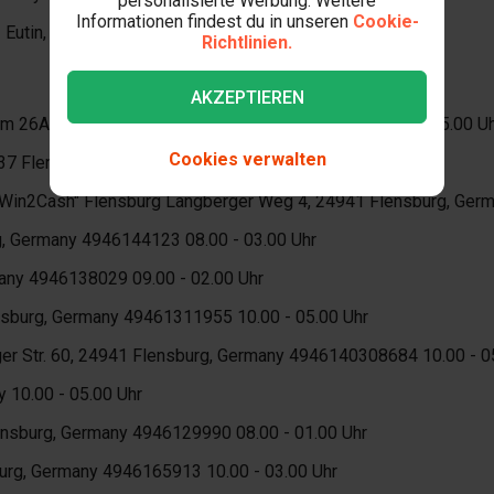
personalisierte Werbung. Weitere
Informationen findest du in unseren
Cookie-
01 Eutin, Germany 494521778321
Richtlinien.
AKZEPTIEREN
mm 26A, 24937 Flensburg, Germany 4946129990 10.00 - 05.00 U
Cookies verwalten
37 Flensburg, Germany 49461313360 12.00 - 02.00 Uhr
no "Win2Cash" Flensburg Langberger Weg 4, 24941 Flensburg, Ge
rg, Germany 4946144123 08.00 - 03.00 Uhr
many 4946138029 09.00 - 02.00 Uhr
nsburg, Germany 49461311955 10.00 - 05.00 Uhr
ger Str. 60, 24941 Flensburg, Germany 4946140308684 10.00 - 0
 10.00 - 05.00 Uhr
ensburg, Germany 4946129990 08.00 - 01.00 Uhr
urg, Germany 4946165913 10.00 - 03.00 Uhr