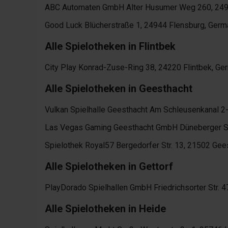
ABC Automaten GmbH Alter Husumer Weg 260, 2494
Good Luck Blücherstraße 1, 24944 Flensburg, Ge
Alle Spielotheken in Flintbek
City Play Konrad-Zuse-Ring 38, 24220 Flintbek, G
Alle Spielotheken in Geesthacht
Vulkan Spielhalle Geesthacht Am Schleusenkanal 2
Las Vegas Gaming Geesthacht GmbH Düneberger St
Spielothek Royal57 Bergedorfer Str. 13, 21502 Gee
Alle Spielotheken in Gettorf
PlayDorado Spielhallen GmbH Friedrichsorter Str. 
Alle Spielotheken in Heide