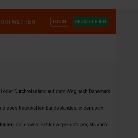
PORTWETTEN
REGISTRIEREN
LOGIN
l
oder Durchreiseland auf dem Weg nach Dänemark
ts dieses traumhaften Bundeslandes, in dem sich
hallen
, die sowohl Schleswig-Holsteiner, als auch