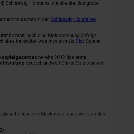
d) Schleswig-Holsteins, die alle drei das große
Außerdem muss man in den
Schleswig-Holsteiner
ritt bezahlt, noch eine Kleiderordnung befolgt
h alles beinhaltet, was man sich als
Slot
-Spieler
ksspielgesetzes
bereits 2012 das erste
aatsvertrag
deutschlandweit Online Spielotheken
die Ausarbeitung des Glücksspielstaatsvertrags des
2)