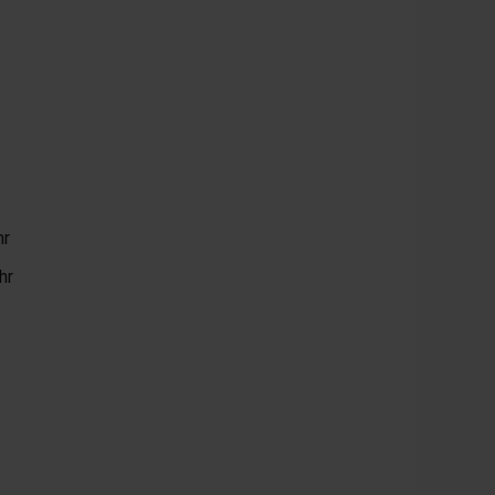
hr
hr