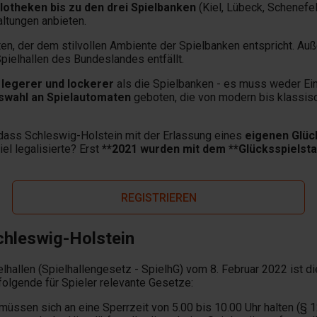
elotheken bis zu den drei Spielbanken
(Kiel, Lübeck, Schenefel
altungen anbieten.
ten, der dem stilvollen Ambiente der Spielbanken entspricht. 
Spielhallen des Bundeslandes entfällt.
n
legerer und lockerer
als die Spielbanken - es muss weder Eint
swahl an Spielautomaten
geboten, die von modern bis klassisc
 dass Schleswig-Holstein mit der Erlassung eines
eigenen Glüc
l legalisierte? Erst
**2021 wurden mit dem **Glücksspielst
REGISTRIEREN
chleswig-Holstein
lhallen (Spielhallengesetz - SpielhG) vom 8. Februar 2022 ist 
olgende für Spieler relevante Gesetze:
 müssen sich an eine Sperrzeit von 5.00 bis 10.00 Uhr halten (§ 1