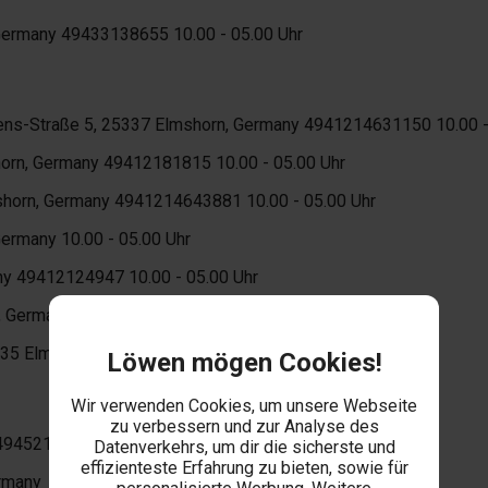
 Germany 49433138655 10.00 - 05.00 Uhr
-Straße 5, 25337 Elmshorn, Germany 4941214631150 10.00 - 
horn, Germany 49412181815 10.00 - 05.00 Uhr
mshorn, Germany 4941214643881 10.00 - 05.00 Uhr
Germany 10.00 - 05.00 Uhr
y 49412124947 10.00 - 05.00 Uhr
rn, Germany 4941212625499 10.00 - 05.00 Uhr
335 Elmshorn, Germany 494121898141 10.00 - 03.00 Uhr
Löwen mögen Cookies!
Wir verwenden Cookies, um unsere Webseite
zu verbessern und zur Analyse des
 49452173003 10.00 - 04.00 Uhr
Datenverkehrs, um dir die sicherste und
effizienteste Erfahrung zu bieten, sowie für
ermany