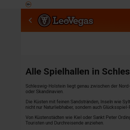
Alle Spielhallen in Schle
Schleswig-Holstein liegt genau zwischen der Nord-
oder Skandinavien.
Die Küsten mit feinen Sandstränden, Inseln wie Sy
nicht nur Naturliebhaber, sondern auch Glücksspiel-
Von Küstenstädten wie Kiel oder Sankt Peter Ording
Touristen und Durchreisende anziehen.