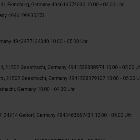
1 Flensburg, Germany 494619572030 10.00 - 04.00 Uhr
rmany 4946199935373
ermany 4943477134340 10.00 - 05.00 Uhr
-4, 21502 Geesthacht, Germany 4941528888974 10.00 - 05.00 U
r., 21502 Geesthacht, Germany 4941528379107 10.00 - 05.00 U
sthacht, Germany 10.00 - 04.30 Uhr
47, 24214 Gettorf, Germany 4943463667431 10.00 - 05.00 Uhr