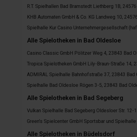
R.T. Spielhallen Bad Bramstedt Liethberg 1B, 245
KHB Automaten GmbH & Co. KG Landweg 10, 24576
Spielhalle Kur Casino Unternehmergesellschaft (h
Alle Spielotheken in Bad Oldesloe
Casino Classic GmbH Pölitzer Weg 4, 23843 Bad O
Tropica Spielotheken GmbH Lily-Braun-Straße 14
ADMIRAL Spielhalle Bahnhofstraße 37, 23843 Bad O
Spielhalle Bad Oldesloe Rögen 3-5, 23843 Bad Ol
Alle Spielotheken in Bad Segeberg
Vulkan Spielhalle Bad Segeberg Oldesloer Str. 12
Green's Spielcenter GmbH Sportsbar und Spielhal
Alle Spielotheken in Büdelsdorf