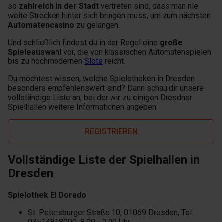
so
zahlreich in der Stadt
vertreten sind, dass man nie
weite Strecken hinter sich bringen muss, um zum nächsten
Automatencasino
zu gelangen.
Und schließlich findest du in der Regel eine
große
Spieleauswahl
vor, die von klassischen Automatenspielen
bis zu hochmodernen
Slots
reicht.
Du möchtest wissen, welche Spielotheken in Dresden
besonders empfehlenswert sind? Dann schau dir unsere
vollständige Liste an, bei der wir zu einigen Dresdner
Spielhallen weitere Informationen angeben.
REGISTRIEREN
Vollständige Liste der Spielhallen in
Dresden
Spielothek El Dorado
St. Petersburger Straße 10, 01069 Dresden, Tel.:
03514818090, 8.00 - 2.00 Uhr