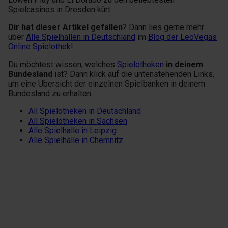
Spielcasinos in Dresden kürt.
Dir hat dieser Artikel gefallen
? Dann lies gerne mehr
über
Alle Spielhallen in Deutschland
im
Blog der LeoVegas
Online Spielothek
!
Du möchtest wissen, welches
Spielotheken
in deinem
Bundesland
ist? Dann klick auf die untenstehenden Links,
um eine Übersicht der einzelnen Spielbanken in deinem
Bundesland zu erhalten.
All Spielotheken in Deutschland
All Spielotheken in Sachsen
Alle Spielhalle in Leipzig
Alle Spielhalle in Chemnitz