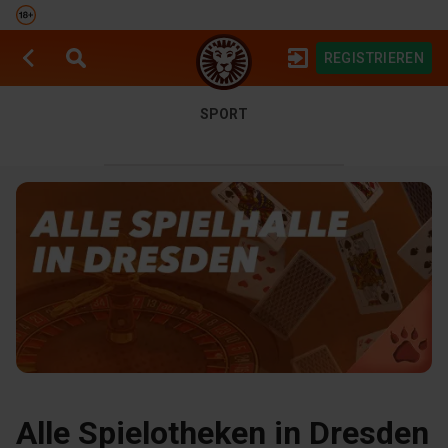
REGISTRIEREN
SPIELAUTOMATEN
SPORTWETTEN
SPORT
Alle Spielotheken in Dresden