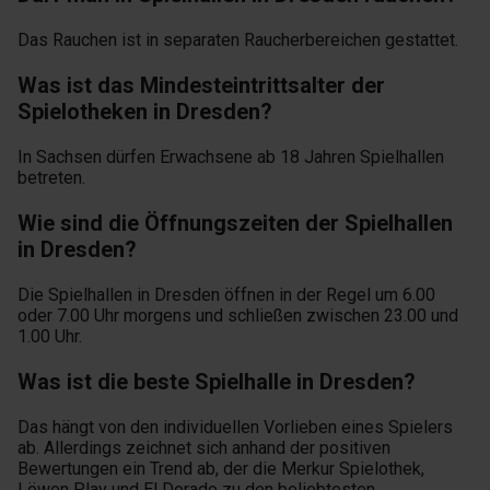
Das Rauchen ist in separaten Raucherbereichen gestattet.
Was ist das Mindesteintrittsalter der
Spielotheken in Dresden?
In Sachsen dürfen Erwachsene ab 18 Jahren Spielhallen
betreten.
Wie sind die Öffnungszeiten der Spielhallen
in Dresden?
Die Spielhallen in Dresden öffnen in der Regel um 6.00
oder 7.00 Uhr morgens und schließen zwischen 23.00 und
1.00 Uhr.
Was ist die beste Spielhalle in Dresden?
Das hängt von den individuellen Vorlieben eines Spielers
ab. Allerdings zeichnet sich anhand der positiven
Bewertungen ein Trend ab, der die Merkur Spielothek,
Löwen Play und El Dorado zu den beliebtesten