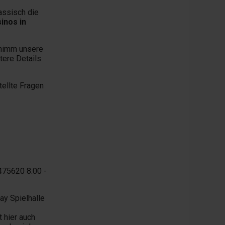
assisch die
inos in
 nimm unsere
tere Details
tellte Fragen
475620 8.00 -
ay Spielhalle
 hier auch