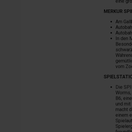
eine gr
MERKUR SPI
Am Gall
Autobah
Autobah
In den 
Besonder
schwarz
Während
gemütli
vom Zoc
SPIELSTATI
Die SPI
Worms, u
B6, ein
und mit
macht di
einem e
Spielau
Spieler
freundl