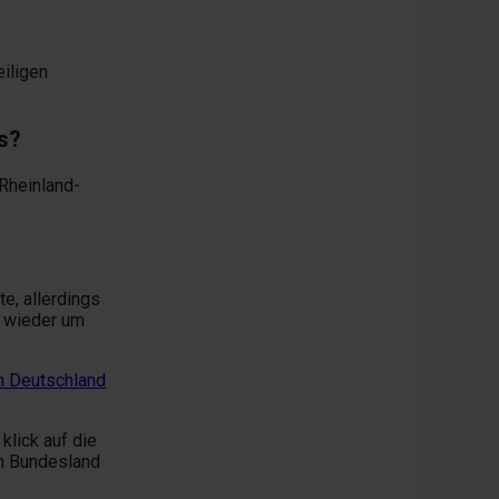
eiligen
ms?
 Rheinland-
e, allerdings
t wieder um
in Deutschland
klick auf die
em Bundesland