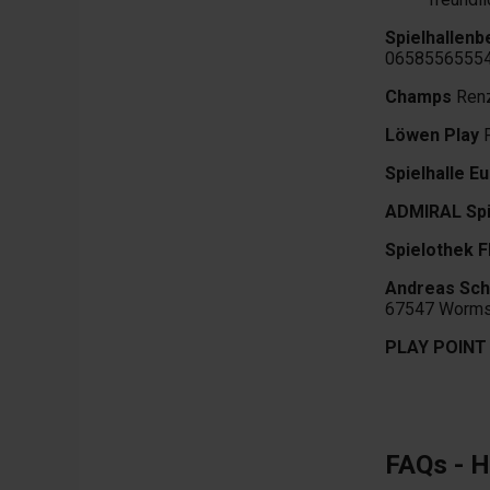
Spielhallen
065855655545
Champs
Renz
Löwen Play
P
Spielhalle E
ADMIRAL Spi
Spielothek Fl
Andreas Schi
67547 Worms 
PLAY POINT 
FAQs - H