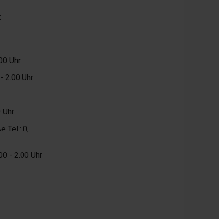
:
00 Uhr
- 2.00 Uhr
 Uhr
 Tel.: 0,
0 - 2.00 Uhr