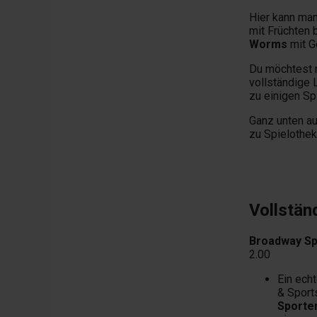
Hier kann ma
mit Früchten 
Worms
mit G
Du möchtest 
vollständige 
zu einigen Sp
Ganz unten au
zu Spielothe
Vollstän
Broadway Spi
2.00
Ein ech
& Sport
Sporte