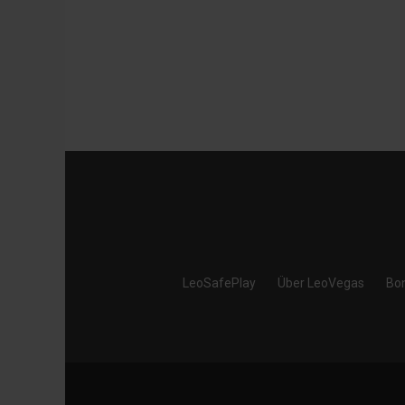
LeoSafePlay
Über LeoVegas
Bo