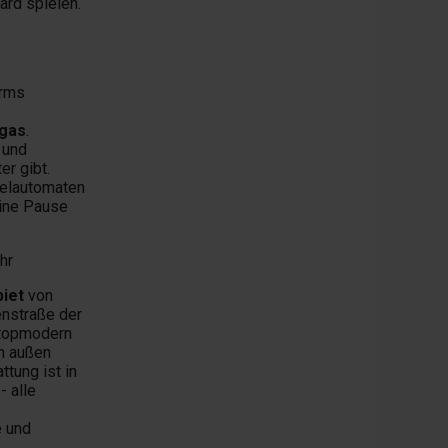
ard spielen.
orms
s
egas
.
 und
er gibt.
ielautomaten
eine Pause
hr
biet
von
enstraße der
 topmodern
on außen
ttung ist in
- alle
 und