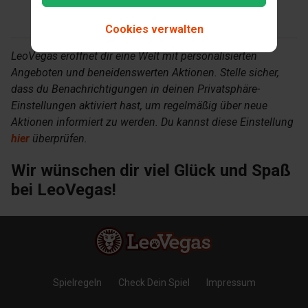
MEINE ANGEBOTE
Cookies verwalten
LeoVegas eröffnet dir eine Welt mit personalisierten
Angeboten und beneidenswerten Aktionen. Stelle sicher,
dass du Benachrichtigungen in deinen Privatsphäre-
Einstellungen aktiviert hast, um regelmäßig über neue
Aktionen informiert zu werden. Du kannst diese Einstellung
hier
überprüfen.
Wir wünschen dir viel Glück und Spaß
bei LeoVegas!
Spielregeln
Check Dein Spiel
Impressum