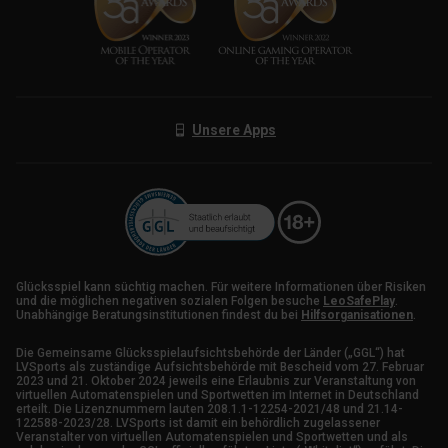
Unsere Apps
Glücksspiel kann süchtig machen. Für weitere Informationen über Risiken
und die möglichen negativen sozialen Folgen besuche
LeoSafePlay
.
Unabhängige Beratungsinstitutionen findest du bei
Hilfsorganisationen
.
Die Gemeinsame Glücksspielaufsichtsbehörde der Länder („GGL“) hat
LVSports als zuständige Aufsichtsbehörde mit Bescheid vom 27. Februar
2023 und 21. Oktober 2024 jeweils eine Erlaubnis zur Veranstaltung von
virtuellen Automatenspielen und Sportwetten im Internet in Deutschland
erteilt. Die Lizenznummern lauten 208.1.1-12254-2021/48 und 21.14-
122588-2023/28. LVSports ist damit ein behördlich zugelassener
Veranstalter von virtuellen Automatenspielen und Sportwetten und als