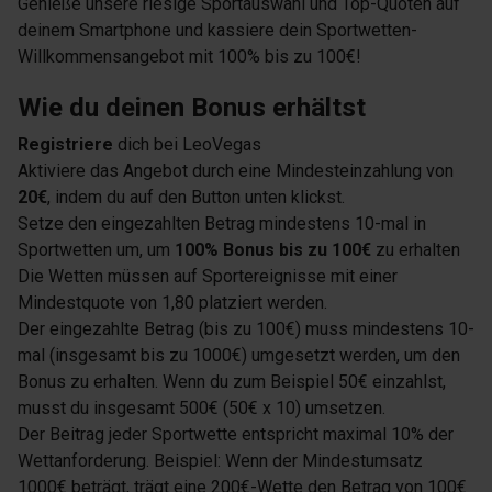
Genieße unsere riesige Sportauswahl und Top-Quoten auf
deinem Smartphone und kassiere dein Sportwetten-
Willkommensangebot mit 100% bis zu 100€!
Wie du deinen Bonus erhältst
Registriere
dich bei LeoVegas
Aktiviere das Angebot durch eine Mindesteinzahlung von
20€
, indem du auf den Button unten klickst.
Setze den eingezahlten Betrag mindestens 10-mal in
Sportwetten um, um
100% Bonus bis zu 100€
zu erhalten
Die Wetten müssen auf Sportereignisse mit einer
Mindestquote von 1,80 platziert werden.
Der eingezahlte Betrag (bis zu 100€) muss mindestens 10-
mal (insgesamt bis zu 1000€) umgesetzt werden, um den
Bonus zu erhalten. Wenn du zum Beispiel 50€ einzahlst,
musst du insgesamt 500€ (50€ x 10) umsetzen.
Der Beitrag jeder Sportwette entspricht maximal 10% der
Wettanforderung. Beispiel: Wenn der Mindestumsatz
1000€ beträgt, trägt eine 200€-Wette den Betrag von 100€