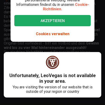
personalisierte Werbung. Weitere
eine große Portion Nostalgie, denn hier stehen Kirschen,
Informationen findest du in unseren
Cookie-
Zitronen, BARs und Sterne im Mittelpunkt, genau wie
Richtlinien.
damals bei den Fruchtmaschinen in den Spielhallen.
Es handelt sich hier um eine Erweiterung des äußerst
AKZEPTIEREN
beliebten
Take 5
Slots von Gamomat, welcher jedoch mit
dem
Red Hot Firepot Feature
(RHFP) für noch mehr
Spannung versehen wurde. Hier kannst du ein
Zusatzspiel
Cookies verwalten
auslösen, das
Sofortgewinne
vergeben kann. Zusätzlich
gibt es das
Win Repeater-Feature
, das du auch im
Original-Slot vorfindest - triff ein Vollbild und dein
Gewinn
wird bis zu vier Mal hintereinander ausgezahlt
!
Die
niedrige Volatilität
sorgt für regelmäßige kleine
Vitaminshots an Gewinnen. Dein Obstkorb kann sich jedoch
auch mit dem bis zu
10.000-Fachen des Einsatzes
füllen!
Die Bonusfunktionen von Take 5 Red Hot Firepot
Unfortunately, LeoVegas is not available
in your area.
Der grafischen Einfachheit zum Trotz birgt dieser
Spielautomat zwei Bonus-Features, die dem manchmal
You are visiting the version of our website that is
doch recht monotonen Basisspiel ein wenig zusätzlichen
outside of your region or country
Nervenkitzel verleihen.