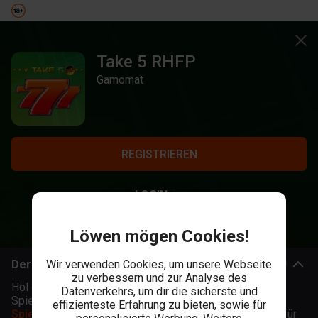
Take 5 RHFP
Gamomat
REGISTRIEREN
LOGIN
Löwen mögen Cookies!
Der Take 5 RHFP Slot - Früchte, Flammen, Firepots!
Wir verwenden Cookies, um unsere Webseite
zu verbessern und zur Analyse des
Hol dir mit dem
Take 5 RHFP Slot
von
Gamomat
das
Datenverkehrs, um dir die sicherste und
Spielhallen-Flair nach Hause! Dieser klassische
effizienteste Erfahrung zu bieten, sowie für
Spielautomat
mit
3 Walzen und 5 Gewinnlinien
sorgt für