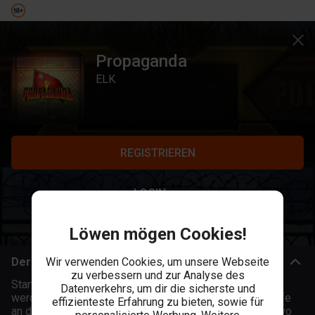
Propaganda
ELK
REGISTRIEREN
LOGIN
Löwen mögen Cookies!
Der Propaganda Slot
Wir verwenden Cookies, um unsere Webseite
zu verbessern und zur Analyse des
Starte die Revolution im Propaganda
Slot
von ELK und
Datenverkehrs, um dir die sicherste und
werde zum Anführer der Widerstandsbewegung! Kämpfe
effizienteste Erfahrung zu bieten, sowie für
an der Seite der maskierten Gesellschaft von LA11-1, wo