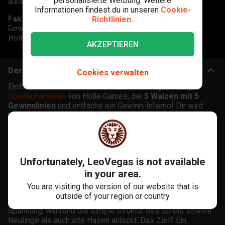
personalisierte Werbung. Weitere
außerhalb der Gewinnlinien!
Informationen findest du in unseren
Cookie-
Fakten zum Spiel
: Entzünde die 5 Walzen mit 5
Richtlinien.
Gewinnlinien und sichere dir feurige Gewinne beim
Höllische Sieben Slot von Hölle Games.
AKZEPTIEREN
Der Höllische Sieben Online Slot
Cookies verwalten
Entflamme mit Höllische Sieben, dem feurig-fruchtigen
Spielautomaten
von Hölle Games, die
5 Walzen mit 5
Gewinnlinien
und entfache ein Gewinn-Inferno! Dir wird
hier eine heiße Mischung aus klassischen Symbolen und
scharfen Extras geboten. Die Kombination aus saftigen
Früchten und scharfen Chilis spiegelt nicht nur das Thema
des Spiels wider, sondern befeuert auch die Begeisterung
für jeden Spin.
Unfortunately, LeoVegas is not available
Ohne Freispiele zu bieten, bleibt die Spannung ungemindert
in your area.
– die
hohe Volatilität
heizt ebenso ein wie die Chilis auf
You are visiting the version of our website that is
den Walzen. Bonus Features wie der
Scatter
, repräsentiert
outside of your region or country
durch die
glühende Sieben
, sorgen für zusätzliche
Spannung, während die simple Struktur des Spiels sowohl
Neulinge als auch alte Hasen anlockt. Das Ziel? Ein