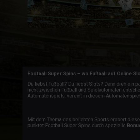
Football Super Spins – wo Fußball auf Online Slot
Du liebst Fußball? Du liebst Slots? Dann dreh ein 
nicht zwischen Fußball und Spielautomaten entsche
Automatenspiels, vereint in diesem Automatenspiel.
Mit dem Thema des beliebten Sports erobert diese
punktet Football Super Spins durch spezielle
Bonu