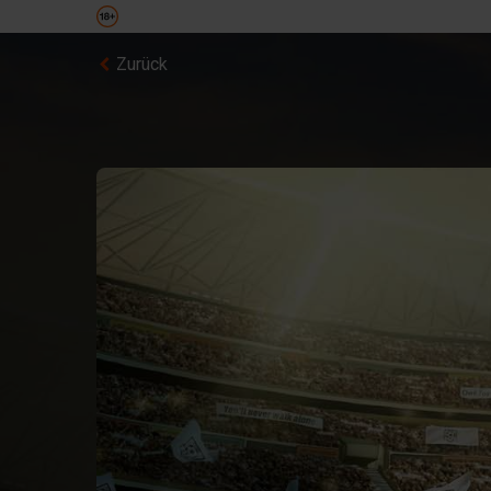
Zurück