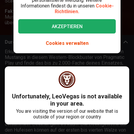
personalisierte Werbung. Weitere
Scatter-Symbole lösen 8 auf den Walzen aus.
Informationen findest du in unseren
Cookie-
Fakten zum Spiel:
Bestaune die weite Landschaft des
Richtlinien.
Mustang Gold Automatenspiels von Pragmatic Play auf
über 5 Walzen sowie 25 Gewinnlinien.
AKZEPTIEREN
Durchstreife einen Canyon im Wilden Westen
Cookies verwalten
Erkunde unberührtes Land auf dem Rücken deines treuen
Mustangs in diesem Western-Blockbuster von Pragmatic
Play und finde das bis zu 2.000-Fache deines Einsatzes,
versteckt in der Wildnis von Mustang Gold!
Entdecke die Bonusfunktionen von Mustang Gold
Unfortunately, LeoVegas is not available
Viele Mythen und Legenden ranken sich um den Wilden
Westen. Auf deinem Weg durch die Prärie von Mustang
in your area.
Gold findest du einige Funktionen, die dir beim Gewinnen
You are visiting the version of our website that is
helfen. Der Scheriffstern auf Walze 5 lässt dich
outside of your region or country
beispielsweise alle angezeigten Direktgewinne direkt
einsammeln. Direkter geht es kaum. Die Direktgewinne auf
den Hufeisen können auf der ersten bis vierten Walze von