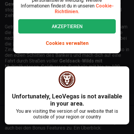
personalisierte Werbung. Weitere
Gewinnlinien
deine Chance und machs ihm gleich – der
Informationen findest du in unseren
Cookie-
stopft sich nämlich ohne Skrupel seine Taschen voll und
Richtlinien.
zieht dabei genüsslich an seiner Zigarre.
AKZEPTIEREN
Getrieben von Gier und Größenwahn erobert ihr gemeinsam
die goldene Finanzwelt der 1920er, immer auf der Suche
nach dem nächsten großen Deal. Behilflich sind euch dabei
Cookies verwalten
die
zahlreichen Bonus Features
, die wie eine Art
Zinseszins auf dein Guthaben wirken können – steig also in
den edlen Schlitten des Bankers und mach dich auf eine
Fahrt durch Straßen voller
Geldsack-Wilds mit
Multiplikatoren
,
Goldbarren-Symbole mit bis zu 100-
fachen Multiplikatoren
,
Freispiele mit wanderndem
Wilds
, zwei Auto-Funktionen und vielem mehr!
Zwack dir bei
hoher Volatilität
deinen Teil vom Kuchen ab
–
bis zu 25.000x
sind drin!
Unfortunately, LeoVegas is not available
in your area.
You are visiting the version of our website that is
Die Bonusfunktionen von Fat Banker
outside of your region or country
Ganz nach dem Motto des Bankiers “mehr ist mehr” geht es
auch bei den Bonus Features zu. Ein Überblick: