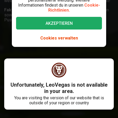
personalisierte Werbung. Weitere
welche das Kaninchen fett macht und den Bildschirm füllt!
Informationen findest du in unseren
Cookie-
Fakten zum Spiel:
Entdecke die Farm auf über 5 Walzen
Richtlinien.
sowie 50 Gewinnlinien! Finde den Fat Rabbit in diesem
Push Gaming Slot und genieße einen.
AKZEPTIEREN
Cookies verwalten
Unfortunately, LeoVegas is not available
in your area.
You are visiting the version of our website that is
outside of your region or country