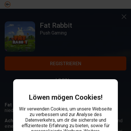
Fat Rabbit
Push Gaming
REGISTRIEREN
LOGIN
Löwen mögen Cookies!
Fat Rabbit,
hole dir jetzt die dicke Beute in diesem
Wir verwenden Cookies, um unsere Webseite
niedlichen Spielautomaten.
zu verbessern und zur Analyse des
Datenverkehrs, um dir die sicherste und
Achte auf:
Die Ernte, mit Traktor Wilds, ein Kaninchen und
effizienteste Erfahrung zu bieten, sowie für
eine Karotte auf dem gleichen Dreh für 5 , sowie Wilds