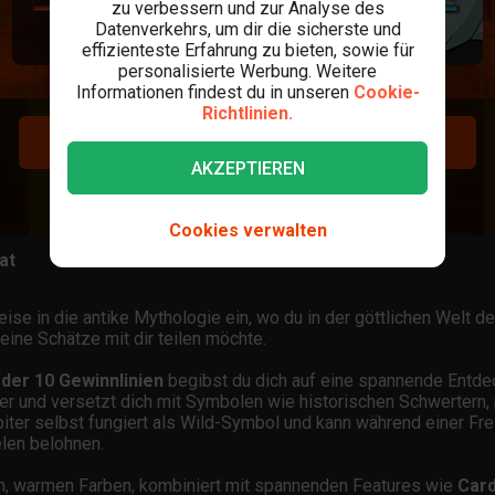
zu verbessern und zur Analyse des
Datenverkehrs, um dir die sicherste und
effizienteste Erfahrung zu bieten, sowie für
personalisierte Werbung. Weitere
Informationen findest du in unseren
Cookie-
Richtlinien.
REGISTRIEREN
AKZEPTIEREN
LOGIN
Cookies verwalten
at
Reise in die antike Mythologie ein, wo du in der göttlichen Welt
eine Schätze mit dir teilen möchte.
der 10 Gewinnlinien
begibst du dich auf eine spannende Entde
er und versetzt dich mit Symbolen wie historischen Schwertern,
piter selbst fungiert als Wild-Symbol und kann während einer Fre
len belohnen.
en, warmen Farben, kombiniert mit spannenden Features wie
Card