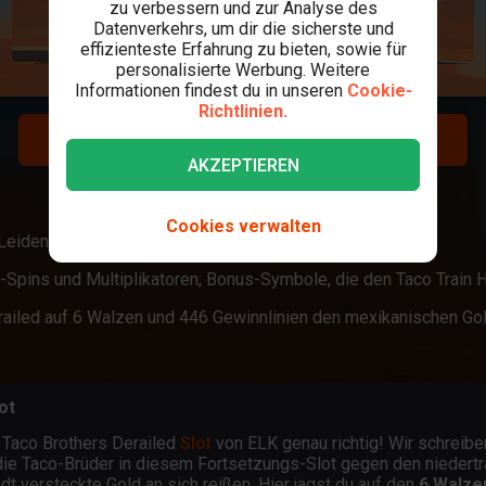
zu verbessern und zur Analyse des
Datenverkehrs, um dir die sicherste und
effizienteste Erfahrung zu bieten, sowie für
personalisierte Werbung. Weitere
Informationen findest du in unseren
Cookie-
Richtlinien.
REGISTRIEREN
AKZEPTIEREN
LOGIN
Cookies verwalten
eidenschaft trifft!
Re-Spins und Multiplikatoren; Bonus-Symbole, die den Taco Train
Derailed auf 6 Walzen und 446 Gewinnlinien den mexikanischen G
ot
m Taco Brothers Derailed
Slot
von ELK genau richtig! Wir schreibe
e Taco-Brüder in diesem Fortsetzungs-Slot gegen den niederträch
t versteckte Gold an sich reißen. Hier jagst du auf den
6 Walze