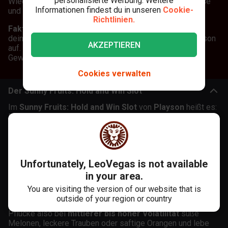
personalisierte Werbung. Weitere
Wiederholungen verwendet werden und für Sonderpreise
Informationen findest du in unseren
Cookie-
und Sofortgewinne sorgen können.
Richtlinien.
Fakten zum Spiel
: Kannst du die Hitze spüren? Peppe
dein Gameplay mit Sunny Fruits: Hold and Win von Playson
AKZEPTIEREN
auf. Dieser 5-Walzen-Slot bietet dir einen Kick mit 10
Gewinnlinien und einem Bonus-Spiel.
Cookies verwalten
Der Sunny Fruits: Hold and Win Slot
Im
Sunny Fruits: Hold and Win Slot
von
Playson
heißt es:
Erntezeit! Die sonnengereiften Früchte dieses klassischen
Spielautomaten sorgen auf
5 Walzen mit 10 Gewinnlinien
für knackige Gewinnchancen!
Ohne Sonne keine Ernte, daher nimmt sie in diesem
Online
Unfortunately, LeoVegas is not available
Slot
eine besondere Funktion ein: Sie löst das
Bonus-Spiel
mit
Sofortgewinnen (bis zu 15x)
in your area.
und
Sonderpreisen
(bis zu 100x)
aus. Das
Chili-Wild
sorgt für zusätzliches
You are visiting the version of our website that is
Feuer im Spiel.
outside of your region or country
Pflücke also bei
mittlerer bis hoher Volatilität
süße
Melonen, leckere Trauben oder saftige Orangen und lebe