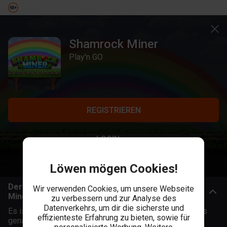
Shamrock Miner
Play'n GO
REGISTRIEREN
LOGIN
Löwen mögen Cookies!
Der Shamrock Miner Slot - Mit Kobolden in die
Wir verwenden Cookies, um unsere Webseite
Minen!
zu verbessern und zur Analyse des
Datenverkehrs, um dir die sicherste und
Es ist allseits bekannt, dass Kobolde, auch Leprechauns
effizienteste Erfahrung zu bieten, sowie für
genannt, alles mögen, was glänzt und wertvoll ist. Im