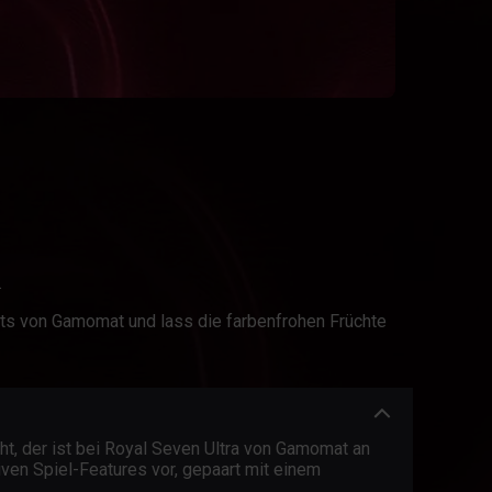
.
lots von Gamomat und lass die farbenfrohen Früchte
ht, der ist bei Royal Seven Ultra von Gamomat an
ven Spiel-Features vor, gepaart mit einem