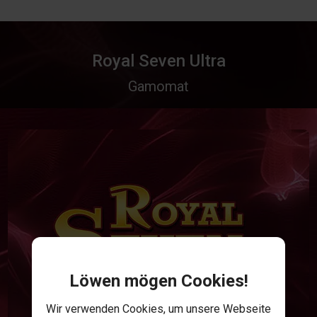
Royal Seven Ultra
Gamomat
Löwen mögen Cookies!
Wir verwenden Cookies, um unsere Webseite