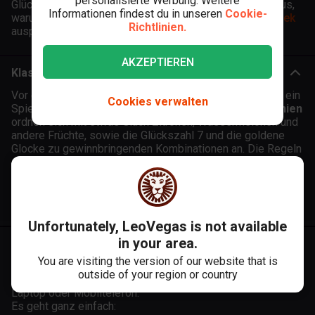
personalisierte Werbung. Weitere
Glückszahl 7 und natürlich goldene Glocken! Finde heraus,
Informationen findest du in unseren
Cookie-
warum du diesen Slot in der
LeoVegas Online Spielothek
Richtlinien.
ausprobieren solltest.
AKZEPTIEREN
Klassisches Gameplay auf 5 Walzen
Vor einem dezenten violetten Hintergrund erwartet dich ein
Cookies verwalten
Spielfeld mit
5 Walzen und 3 Reihen
. Auf
10 Gewinnlinien
ordnen sich mit etwas Glück Zitronen, Wassermelonen und
andere Früchte, sowie die Glückszahl 7 und die goldene
Glocke zu gewinnbringenden Kombinationen an. Die Regeln
sind denkbar einfach, denn es gibt lediglich 2
Bonusfunktionen – das klassische Risiko-Kartenspiel und
das Leiter-Spiel, mit denen du deine Gewinne potenziell
erhöhen kannst.
Unfortunately, LeoVegas is not available
in your area.
Wie man Ring the Wild Bell - Bonus Spin spielt
You are visiting the version of our website that is
Spielen kannst du
Ring the Wild Bell - Bonus Spin
von
outside of your region or country
Hoelle Games jederzeit und überall, egal ob auf deinem
Laptop oder Mobiltelefon.
Es geht ganz einfach: