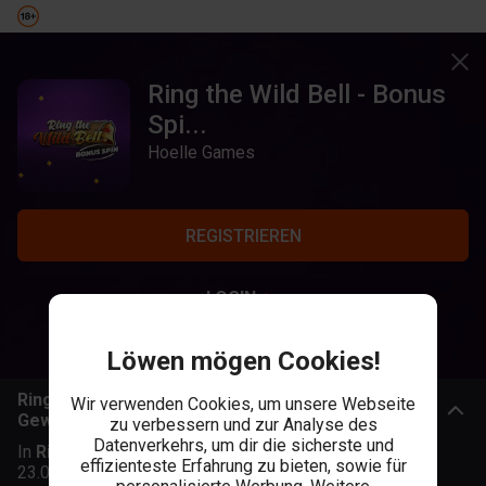
Ring the Wild Bell - Bonus
Spi...
Hoelle Games
REGISTRIEREN
LOGIN
Löwen mögen Cookies!
Ring the Wild Bell - Bonus Spin läutet große
Wir verwenden Cookies, um unsere Webseite
Gewinne ein
zu verbessern und zur Analyse des
Datenverkehrs, um dir die sicherste und
In
Ring the Wild Bell - Bonus Spin
, erschienen am
effizienteste Erfahrung zu bieten, sowie für
23.03.2021, dreht sich alles um Früchte, Beeren, die