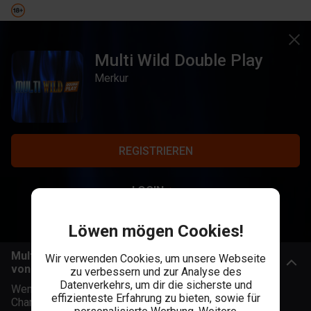
Multi Wild Double Play
Merkur
REGISTRIEREN
LOGIN
Löwen mögen Cookies!
Multi Wild Double Play: Ein fruchtiger Online-Slot
Wir verwenden Cookies, um unsere Webseite
von Merkur
zu verbessern und zur Analyse des
Datenverkehrs, um dir die sicherste und
Wenn du auf der Suche nach einem Spiel bist, das den
effizienteste Erfahrung zu bieten, sowie für
Charme klassischer Früchte-Slots mit einer innovativen