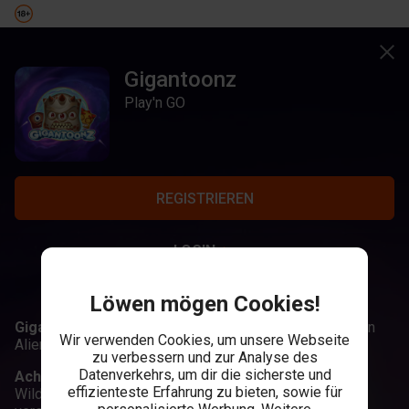
Gigantoonz
Play'n GO
REGISTRIEREN
LOGIN
Löwen mögen Cookies!
Gigantoonz
, steig ins UFO und lass dich von den bunten
Wir verwenden Cookies, um unsere Webseite
Aliens durch ein Gewinn-Universum beamen
zu verbessern und zur Analyse des
Datenverkehrs, um dir die sicherste und
Achte auf
: Bis zu 7x7 große Mega-Symbole; Quantum
effizienteste Erfahrung zu bieten, sowie für
Wilds in gewinnlosen Drehs; das Quantumeter mit 4