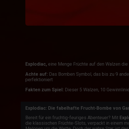
Explodiac,
eine Menge Früchte auf den Walzen die 
Achte auf:
Das Bomben Symbol, das bis zu 9 ander
perfektioniert
Fakten zum Spiel:
Dieser 5 Walzen, 10 Gewinnlini
Explodiac: Die fabelhafte Frucht-Bombe von G
Bereit für ein fruchtig-feuriges Abenteuer? Mit
Expl
die klassischen Früchte-Slots, verpackt in einem 
Melonen um die Wette. Doch der wahre Star ist da