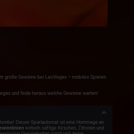
ehr große Gewinne bei LeoVegas – mobiles Spielen
oVegas und finde heraus welche Gewinne warten!
Bombe! Dieser Spielautomat ist eine Hommage an
ewinnlinien
wirbeln saftige Kirschen, Zitronen und
 explosive Gewinnketten sorgt und deine