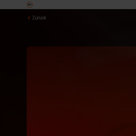
Zurück