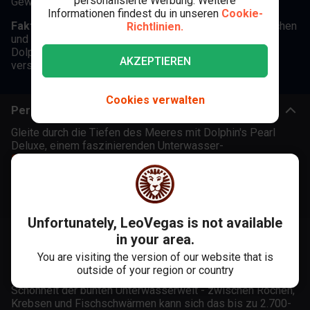
personalisierte Werbung. Weitere
Gewinne mit 3x multipliziert werden.
Informationen findest du in unseren
Cookie-
Fakten zum Spiel
: Lass dich von Delphinen, Seepferdchen
Richtlinien.
und Co. über die 5 Walzen und 10 Gewinnlinien des
Dolphin's Pearl Deluxe Slots von Novomatic zum
AKZEPTIEREN
versunkenen Schatz führen!
Cookies verwalten
Perle des Ozeans: Der Dolphin's Pearl Deluxe Slot
Gleite durch die Tiefen des Meeres mit Dolphin's Pearl
Deluxe, einem faszinierenden Unterwasser-
Spielautomaten
von Novomatic. Hier wirst du in eine
farbenfrohe Korallenwelt geführt, wo auf
5 Walzen und bis
zu 10 Gewinnlinien
versunkene Schätze warten. Die Magie
des Ozeans offenbart sich in jedem Spin, mit lebhaften
Symbolen wie dem geschickten Delfin, der als Wild fungiert
Unfortunately, LeoVegas is not available
und deine
Gewinne verdoppelt
, und der schimmernden
Muschel als Scatter, die
in your area.
Freispiele mit Multiplikatoren
freisetzt.
You are visiting the version of our website that is
outside of your region or country
Also, tauch ab und bewundere bei
mittlerer Volatilität
die
Schönheit der bunten Unterwasserwelt - zwischen Rochen,
Krebsen und Fischschwärmen kann sich das bis zu 2.700-