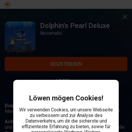
Dolphin's Pearl Deluxe
Novomatic
REGISTRIEREN
LOGIN
Löwen mögen Cookies!
Dolphin's Pearl Deluxe
, wo du mit bunten
Wir verwenden Cookies, um unsere Webseite
Meerenbewohnern nach Unterwasser-Schätzen tauchst!
zu verbessern und zur Analyse des
Datenverkehrs, um dir die sicherste und
Achte auf
: Der Delfin als Wild, der Gewinne verdoppelt,
effizienteste Erfahrung zu bieten, sowie für
und 3+ Perlen-Scatter, die 15 Freispiele aktivieren, wo alle