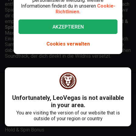
personalisierte Werbung. Weitere
entführt. Wenn du in der
LeoVegas Online Spielothek
nach
Informationen findest du in unseren
Cookie-
Spielen mit Natur- oder Tierthema suchst, dann können wir
Richtlinien.
dir diesen wunderschön gestalteten Slot nur wärmstens
empfehlen. Mit
20 Gewinnlinien
, dem spannenden
Hold &
AKZEPTIEREN
Spin Feature
, klassischen Freispielen und einem
Maximalgewinn des bis zu
2.500-Fachen
deines
Einsatzes, wartet hier ein echtes Bonusfeuerwerk auf dich.
Cookies verwalten
Sammle
15 Monde
für den
Grand Jackpot
und genieße
dabei die epische Nachtkulisse und einen atmosphärischen
Soundtrack, der dich direkt in die Wildnis versetzt.
Welche Features bietet 5 Moon Wolf?
5 Moon Wolf bietet einen gelungenen Mix innovativer
Unfortunately, LeoVegas is not available
Features für ein ganz besonderes Slot-Erlebnis. Die zwei
in your area.
zentralen Bonusfunktionen:
Hold & Spin
und
Freispiele
.
Jede dieser Funktionen bringt einzigartige Vorteile mit sich
You are visiting the version of our website that is
und sorgt für Spannung bei jedem Dreh.
outside of your region or country
Hold & Spin Bonus