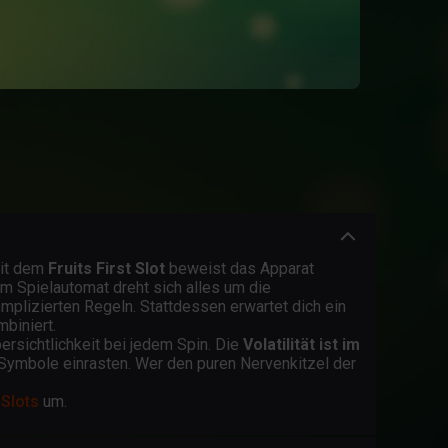
Mit dem
Fruits First Slot
beweist das Apparat
m Spielautomat dreht sich alles um die
mplizierten Regeln. Stattdessen erwartet dich ein
biniert.
bersichtlichkeit bei jedem Spin. Die
Volatilität ist im
 Symbole einrasten. Wer den puren Nervenkitzel der
n
Slots
um.