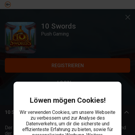
10 Swords
Push Gaming
REGISTRIEREN
LOGIN
Löwen mögen Cookies!
10 Swords: Der epische Slots von Push Gaming
Wir verwenden Cookies, um unsere Webseite
zu verbessern und zur Analyse des
Datenverkehrs, um dir die sicherste und
Der faszinierende
Slot 10 Swords
von
Push Gaming
und
effizienteste Erfahrung zu bieten, sowie für
der Hauptdarsteller des Spiels, Julius Caesar, einer der