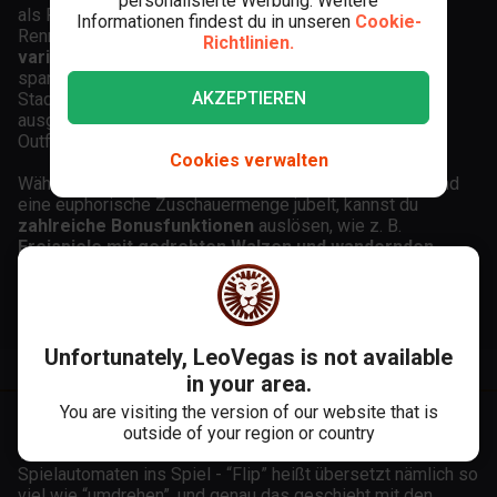
personalisierte Werbung. Weitere
als Rennfahrer um den ersten Platz eines Dirtbike-
Informationen findest du in unseren
Cookie-
Rennens! Brettere mit ihm über die
5 Walzen mit 20
Richtlinien.
variablen Gewinnlinien
und sauge dabei die
spannungsgeladene Atmosphäre des ausverkauften
AKZEPTIEREN
Stadions ein! Dein Talisman? Der Weißkopfseeadler –
ausgestattet mit cooler Sonnenbrille und im Motorrad-
Outfit!
Cookies verwalten
Während im Hintergrund riesige USA-Flaggen flattern und
eine euphorische Zuschauermenge jubelt, kannst du
zahlreiche Bonusfunktionen
auslösen, wie z. B.
Freispiele mit gedrehten Walzen und wandernden
Wilds, Re-Spins und gestapelte Wilds
.
Also, schnapp dir deinen Helm, gib Gas und nutze bei
mittlerer Volatilität
deine Chance auf Gewinne vom
bis zu
1.000-fachen deines Einsatzes
!
Unfortunately, LeoVegas is not available
in your area.
You are visiting the version of our website that is
Die Bonusfunktionen von USA FLIP
outside of your region or country
Während der Bonusfunktionen kommt der Name dieses
Spielautomaten ins Spiel - “Flip” heißt übersetzt nämlich so
viel wie “umdrehen”, und genau das geschieht mit den