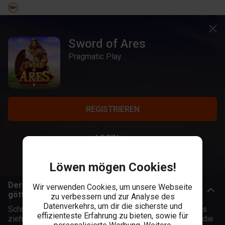
Sword of Ares
Pragmatic Play
REGISTRIEREN
LOGIN
Löwen mögen Cookies!
Der Sword of Ares Slot - Schneide dir den Weg zu
Wir verwenden Cookies, um unsere Webseite
göttlichen Gewinnen frei!
zu verbessern und zur Analyse des
Datenverkehrs, um dir die sicherste und
Schnapp dir Helm und Schwert, denn der Kriegsgott Ares
effizienteste Erfahrung zu bieten, sowie für
zieht mit dir in Pragmatic Play’s
Sword of Ares
Slot
in die