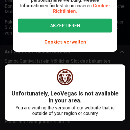
personalisierte Werbung. Weitere
fachen Multiplikatoren und 3 Samba-Trommeln für das
Informationen findest du in unseren
Cookie-
Bongo-Bonusspiel, wo du per Pick’n Click bis zu 150-fache
Richtlinien.
Multiplikatoren wählen kannst.
Fakten zum Slot
: Spüre den Rhythmus bei jedem Dreh der
AKZEPTIEREN
5 Walzen und 15 Gewinnlinien des Samba Carnival Slots
von Play’n GO!
Cookies verwalten
Auf zur Feier: Samba Carnival
Samba Carnival ist ein fröhlicher Slot des bekannten
Softwareentwicklers Play'n GO. Gespielt wird mit 15
Gewinnlinien auf fünf Walzen. Eine Reihe von Features
erwarten dich, während beschwingte Sambamusik erklingt.
Mit etwas Glück gewinnst du das 150-Fache deines
Einsatzes mit dem Samba Carnival Slot. Für diesen
Unfortunately, LeoVegas is not available
Spielautomaten gilt, dass er klassische Obst-Elemente in
sich trägt. Gemeint sind Motive, die von
in your area.
vielen beliebten
Slots
bekannt sind. Der Slot ist offensichtlich vom Großen
You are visiting the version of our website that is
Karneval in Rio de Janeiro inspiriert, der zu den größten
outside of your region or country
Festen der Welt gehört und das Aushängeschild von
Brasiliens zweitgrößter Stadt ist.