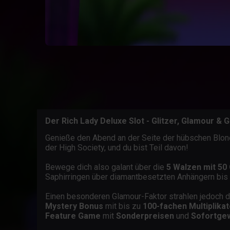
Der Rich Lady Deluxe Slot - Glitzer, Glamour & 
Genieße den Abend an der Seite der hübschen Blo
der High Society, und du bist Teil davon!
Bewege dich also galant über die
5 Walzen mit 50 
Saphirringen über diamantbesetzten Anhängern bis 
Einen besonderen Glamour-Faktor strahlen jedoch 
Mystery Bonus
mit bis zu
100-fachen Multiplika
Feature Game
mit
Sonderpreisen
und
Sofortge