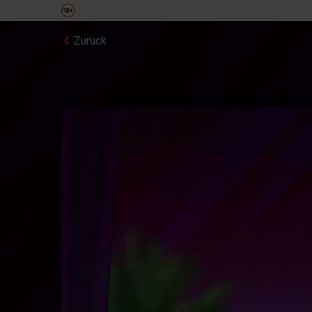
Zurück