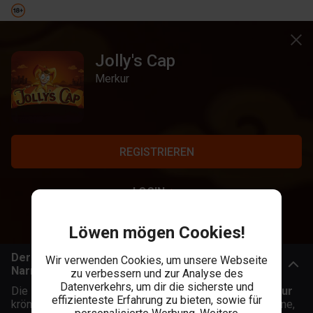
Jolly's Cap
Merkur
REGISTRIEREN
LOGIN
Löwen mögen Cookies!
Der Jolly's Cap Slot - Wenn Gewinne aus
Wir verwenden Cookies, um unsere Webseite
Narrenkappen springen!
zu verbessern und zur Analyse des
Datenverkehrs, um dir die sicherste und
Die Hof-Welt steht Kopf! Im
Jolly's Cap
Slot
von
Merkur
effizienteste Erfahrung zu bieten, sowie für
krönt heute der Hofnarr die Symbole, nicht mit einer Krone,