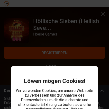
Höllische Sieben (Hellish
Seve...
Hoelle Games
REGISTRIEREN
LOGIN
Löwen mögen Cookies!
Der Höllische Sieben Respin Slot
Wir verwenden Cookies, um unsere Webseite
zu verbessern und zur Analyse des
Glühende Flammen, rockige Gitarrenmusik und saftige
Datenverkehrs, um dir die sicherste und
Früchte bilden eine heiße Mischung, an der es sich lohnt,
effizienteste Erfahrung zu bieten, sowie für
sich die Finger zu verbrennen! Die Rede ist vom
Höllische