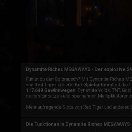
Dynamite Riches MEGAWAYS - Der explosive Sl
Fühlst du den Goldrausch? Mit Dynamite Riches MEGA
von
Red Tiger
kreierte
6x7-Spielautomat
ist die 
117.649 Gewinnwegen
. Dynamite Wilds, TNT, Go
deines Einsatzes und spannenden Multiplikatoren is
Mehr aufregende Slots von Red Tiger und anderen b
Die Funktionen in Dynamite Riches MEGAWAYS