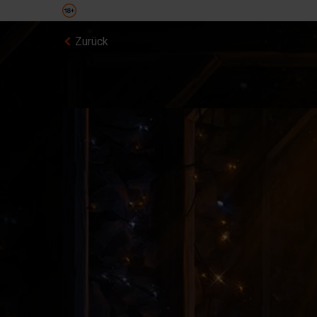
Zurück