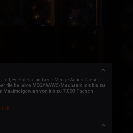
 Gold, Edelsteine und jede Menge Action. Dieser
ber die beliebte
MEGAWAYS-Mechanik mit bis zu
em
Maximalgewinn von bis zu 7.000-Fachen
othek
.