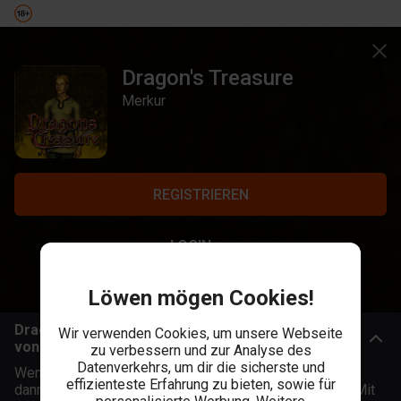
Dragon's Treasure
Merkur
REGISTRIEREN
LOGIN
Löwen mögen Cookies!
Dragon’s Treasure: Ein mittelalterliches Abenteuer
Wir verwenden Cookies, um unsere Webseite
von Merkur Gaming
zu verbessern und zur Analyse des
Datenverkehrs, um dir die sicherste und
Wenn ein feuerspeiender Drache auf mutige Ritter trifft,
effizienteste Erfahrung zu bieten, sowie für
dann ist klar: Hier steht ein episches Abenteuer bevor. Mit