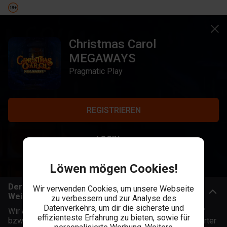
Christmas Carol
MEGAWAYS
Pragmatic Play
REGISTRIEREN
LOGIN
Löwen mögen Cookies!
Der Christmas Carol MEGAWAYS Slot -
Wir verwenden Cookies, um unsere Webseite
Weihnachtliche Geisterstunde auf den Walzen!
zu verbessern und zur Analyse des
Datenverkehrs, um dir die sicherste und
Wir alle kennen die Story hinter “Die Geister, die ich rief”
effizienteste Erfahrung zu bieten, sowie für
bzw. “Eine Weihnachtsgeschichte”, wo ein alter, verbitterter