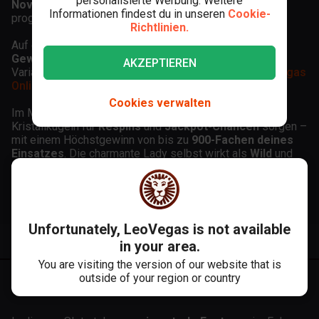
personalisierte Werbung. Weitere
Novomatic
vereint Nostalgie, Magie und die Spannung
Informationen findest du in unseren
Cookie-
progressiver Jackpots in einem charmanten Paket.
Richtlinien.
Auf einem klassischen
5x3-Raster mit 10 festen
Gewinnlinien
bringt dieser Spielautomat eine frische
AKZEPTIEREN
Variante der beliebten „Lucky Lady“-Reihe in die
LeoVegas
Online-Spielothek
.
Cookies verwalten
Im Mittelpunkt steht die
Lock & Spin-Funktion
, bei der
Kristallkugeln für
Respins
und
Jackpot-Chancen
sorgen –
mit einem Höchstgewinn von bis zu
900-Fachen deines
Einsatzes
. Die charmante Lady selbst wirkt als
Wild
und
verdoppelt sogar deine Gewinne, wenn sie Teil einer
Gewinnlinie ist.
Ob Neueinsteiger oder Retro-Fan – mit dieser Lady wird es
nie langweilig.
Unfortunately, LeoVegas is not available
in your area.
You are visiting the version of our website that is
Die Features in Cash Connection™ – Charming
outside of your region or country
Lady™