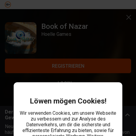
Book of Nazar
Hoelle Games
REGISTRIEREN
LOGIN
Löwen mögen Cookies!
Der Book Of Nazar Slot - Das Auge führt dich zum
Wir verwenden Cookies, um unsere Webseite
Gewinn!
zu verbessern und zur Analyse des
Datenverkehrs, um dir die sicherste und
Neuerdings sieht man das blaue Nazar-Auge immer
effizienteste Erfahrung zu bieten, sowie für
häufiger als Glücksbringer an Schlüsselbunden hängen, von