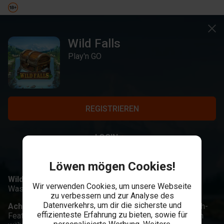
Wild Falls
Play'n GO
REGISTRIEREN
LOGIN
Löwen mögen Cookies!
Wild Falls
, wo dich Goldrausch-Abenteuer mit wilden
Wir verwenden Cookies, um unsere Webseite
Wasserfällen erwarten!
zu verbessern und zur Analyse des
Datenverkehrs, um dir die sicherste und
Achte auf
: Truhen als Wild und Scatter, die im Gold Rush-
effizienteste Erfahrung zu bieten, sowie für
Feature Multiplikatoren bis zu 125x mitbringen; 3 Truhen