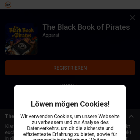
The Black Book of Pirates
Apparat
REGISTRIEREN
LOGIN
Löwen mögen Cookies!
The Black Book Of Pirates: Apparat sagt Ahoi!
Wir verwenden Cookies, um unsere Webseite
zu verbessern und zur Analyse des
Klar zum Entern! Mit
The Black Book Of Pirates
schickt
Datenverkehrs, um dir die sicherste und
euch die Berliner Spieleschmiede
Apparat Gaming
direkt
effizienteste Erfahrung zu bieten, sowie für
in die sonnenüberfluteten, aber gefährlichen Buchten der