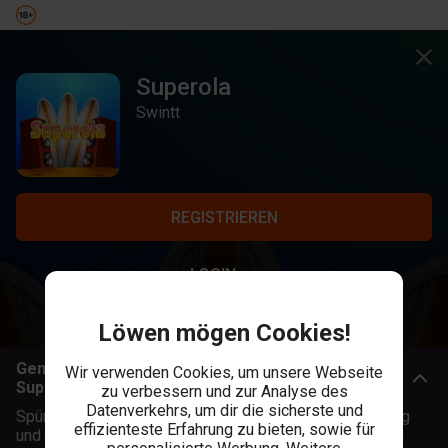
Superola
Swintt
REGISTRIEREN
LOGIN
Löwen mögen Cookies!
Genieße einen perfekten Surf- und Relaxurlaub mit
Wir verwenden Cookies, um unsere Webseite
Superola
zu verbessern und zur Analyse des
Datenverkehrs, um dir die sicherste und
Spüre die ideale Mischung aus Surf Vibes, Strandfeeling
effizienteste Erfahrung zu bieten, sowie für
und Nostalgie im Superola
Spielautomat
von Swintt. Du