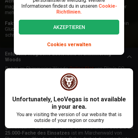
personalisierte Werbung. Weitere
Achte auf:
Wild- und Scatter-Symbole! Was wäre ein
Informationen findest du in unseren
Cookie-
magischer Wald ohne Wilds und Scatter? Finde drei oder
Richtlinien.
mehr Scatter für funkelnde Freispiele.
Fakten zum Spiel:
Auf 243 Gewinnwegen findest du dein
AKZEPTIEREN
Glück. Teilen sich die Edelsteine, können es auch ganz
schnell 7.776 Gewinnwege sein!
Cookies verwalten
Entdecke magische Edelsteine in Shimmering
Woods
Betritt im Shimmering Woods
Online Slot
von Play’n GO
einen magisch schimmernden Wald voller kostbarer
Edelsteine. Jede Spielrunde startet auf den 5 Walzen mit
drei Rollen und 243 Gewinnlinien, die dann allerdings durch
sich teilende Symbole auf
bis zu 7.776 Gewinnlinien
erhöht werden können. Eine weitere Besonderheit dieses
Unfortunately, LeoVegas is not available
verzauberten Spielautomaten sind steigende
in your area.
Multiplikatoren, die Free Spins Funktion mit sich teilenden
You are visiting the version of our website that is
Symbolen sowie die Shimmer Funktion, die dir weitere
outside of your region or country
Freispiele bringt. Alle Bonusfunktion haben eins
gemeinsam - sie erhöhen deine Gewinnchancen. Das
bis zu
25.000-Fache des Einsatzes
ist im Märchenwald von