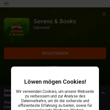
Sevens & Books
Gamomat
REGISTRIEREN
LOGIN
Löwen mögen Cookies!
Sevens & Books: Der fruchtige Buch-Slot von
Wir verwenden Cookies, um unsere Webseite
Gamomat
zu verbessern und zur Analyse des
Datenverkehrs, um dir die sicherste und
Was passiert, wenn man den zeitlosen Charme eines
effizienteste Erfahrung zu bieten, sowie für
klassischen Fruchtautomaten mit der mystischen Kraft