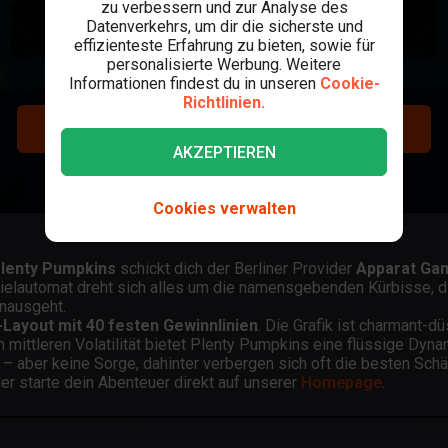
zu verbessern und zur Analyse des
Datenverkehrs, um dir die sicherste und
effizienteste Erfahrung zu bieten, sowie für
personalisierte Werbung. Weitere
Informationen findest du in unseren
Cookie-
Richtlinien.
REGISTRIEREN
AKZEPTIEREN
LOGIN
Cookies verwalten
lenty Pumpkins
schickt dich der Berliner Provider
Apparat Ga
lautomat dreht sich alles um die namensgebenden Kürbisse, die 
nausgeht.
-Layout mit 40 festen Gewinnlinien
. Die Grafik ist charmant-d
mittleren Volatilität bietet Plenty Pumpkins eine flüssige Dyna
 – aber keine Sorge, dahinter verbergen sich oft die besten Schä
er starte dein Abenteuer direkt auf unserer
Homepage
.